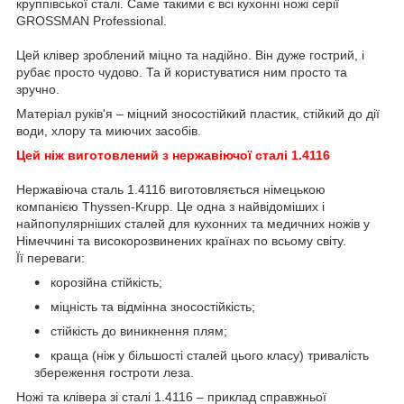
круппівської сталі. Саме такими є всі кухонні ножі серії
GROSSMAN Professional.
Цей клівер зроблений міцно та надійно. Він дуже гострий, і
рубає просто чудово. Та й користуватися ним просто та
зручно.
Матеріал руків'я – міцний зносостійкий пластик, стійкий до дії
води, хлору та миючих засобів.
Цей ніж виготовлений з нержавіючої сталі 1.4116
Нержавіюча сталь 1.4116 виготовляється німецькою
компанією Thyssen-Krupp. Це одна з найвідоміших і
найпопулярніших сталей для кухонних та медичних ножів у
Німеччині та високорозвинених країнах по всьому світу.
Її переваги:
корозійна стійкість;
міцність та відмінна зносостійкість;
стійкість до виникнення плям;
краща (ніж у більшості сталей цього класу) тривалість
збереження гостроти леза.
Ножі та клівера зі сталі 1.4116 – приклад справжньої