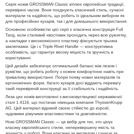
Серія ножів GROSSMAN Classic втілює європейські традиції,
перевірені часом. Вони поєднують класичний стиль, сучасні
матеріали та надійність, що робить їх ідеальним вибором як
для професійних кухарів, так і для домашнього використання.
Основною особливістю цієї серії є класична конструкція Full
Tang, коли сталевий хвостовик проходить через всю рукоятку,
а накладки з високоякісного пластику фіксуються трьома
заклепками. Це і є Triple Rivet Handle — конструктивна
особливість, що гарантує високу міцність та зручність в
користуванні.
Цей дизайн забезпечує оптимальний баланс між лезом і
руків'ям, що робить роботу з ножем комфортною навіть при
тривалому використанні. Попри появу нових матеріалів та
ергономічних форм, багато кухарів досі віддають перевагу
такій перевіреній конструкції за її стабільність і надійність.
Леза цих ножів виготовлені з високовуглецевої нержавіючої
сталі 1.4116, що постачає німецька компанія ThyssenKrupp
AG. Цей матеріал відомий своєю стійкістю до корозії,
чудовими ріжучими властивостями та довговічністю.
Ножі GROSSMAN Classic — це вибір для тих, хто цінує
класику європейського стилю, неперевершену якість та
зручність у роботі. Вони класичні за виглядом і сучасні за