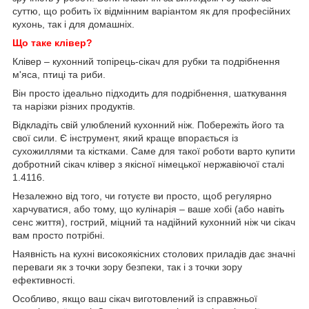
суттю, що робить їх відмінним варіантом як для професійних
кухонь, так і для домашніх.
Що таке клівер?
Клівер – кухонний топірець-сікач для рубки та подрібнення
м'яса, птиці та риби.
Він просто ідеально підходить для подрібнення, шаткування
та нарізки різних продуктів.
Відкладіть свій улюблений кухонний ніж. Побережіть його та
свої сили. Є інструмент, який краще впорається із
сухожиллями та кістками. Саме для такої роботи варто купити
добротний сікач клівер з якісної німецької нержавіючої сталі
1.4116.
Незалежно від того, чи готуєте ви просто, щоб регулярно
харчуватися, або тому, що кулінарія – ваше хобі (або навіть
сенс життя), гострий, міцний та надійний кухонний ніж чи сікач
вам просто потрібні.
Наявність на кухні високоякісних столових приладів дає значні
переваги як з точки зору безпеки, так і з точки зору
ефективності.
Особливо, якщо ваш сікач виготовлений із справжньої