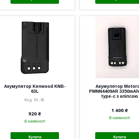
Акумулятор Kenwood KNB-
Акумулятор Motoro
63L
PMNN4409AR 3350mAh
type-c з кліпсою
BL-8L
1 400 ₴
920 ₴
В наявності
В наявності
Купити
Купити