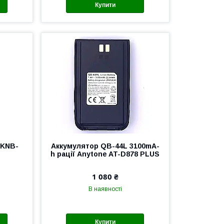
Купити
 KNB-
Аккумулятор QB-44L 3100mA-
h рації Anytone AT-D878 PLUS
1 080 ₴
В наявності
Купити