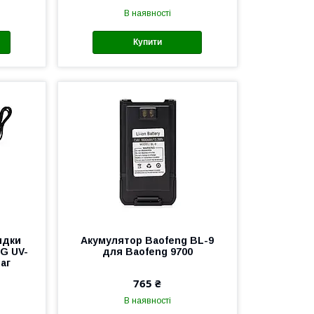
В наявності
Купити
ядки
Акумулятор Baofeng BL-9
G UV-
для Baofeng 9700
маг
765 ₴
В наявності