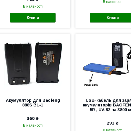
В наявності
В наявності
Купити
Купити
Акумулятор для Baofeng
USB-кабель для зар
888S BL-1
акумуляторів BAOFEN
5R , UV-82 на 3800 
360 ₴
293 ₴
В наявності
В наявності