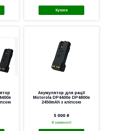
Купити
лятор
Акумулятор для рації
4400е
Motorola DP4400е DP4800е
іпсою
2450mAh з кліпсою
5 000 ₴
В наявності