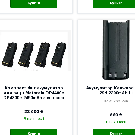
Купити
Купити
Комплект 4шт акумулятор
Акумулятор Kenwood
для рації Motorola DP4400е
29N 2200mAh Li
DP4800е 2450mAh з кліпсою
knb-29n
22 600 ₴
860 ₴
В наявності
В наявності
Купити
Купити