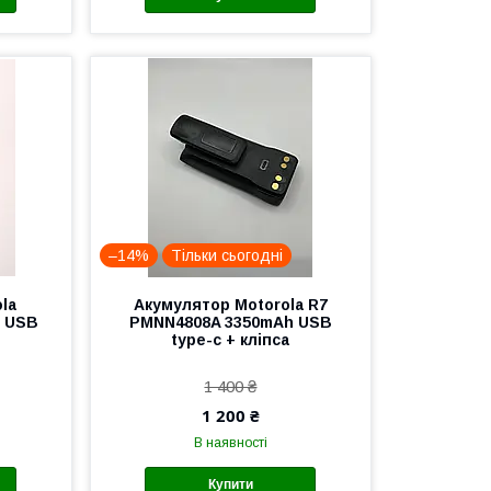
–14%
Тільки сьогодні
la
Акумулятор Motorola R7
 USB
PMNN4808A 3350mAh USB
type-c + кліпса
1 400 ₴
1 200 ₴
В наявності
Купити