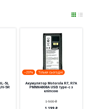
–20%
Тільки сьогодні
BL-5L
Акумулятор Motorola R7, R7A
UV-5R
PMNN4808A USB type-c з
кліпсою
1 500 ₴
1 199 ₴