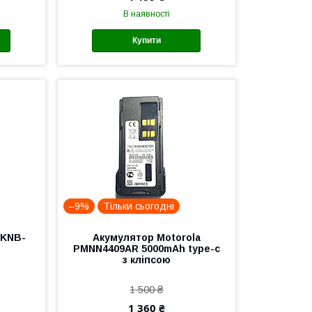
В наявності
Купити
–9%
Тільки сьогодні
 KNB-
Акумулятор Motorola
PMNN4409AR 5000mAh type-c
з кліпсою
1 500 ₴
1 360 ₴