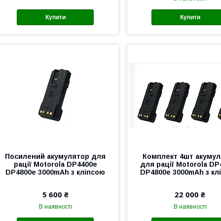
Купити
Купити
Посилений акумулятор для
Комплект 4шт акуму
рації Motorola DP4400е
для рації Motorola DP
DP4800е 3000mAh з кліпсою
DP4800е 3000mAh з кл
5 600 ₴
22 000 ₴
В наявності
В наявності