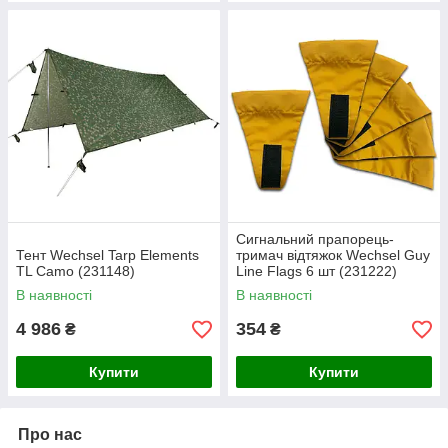
Сигнальний прапорець-
Тент Wechsel Tarp Elements
тримач відтяжок Wechsel Guy
TL Camo (231148)
Line Flags 6 шт (231222)
В наявності
В наявності
4 986
354
₴
₴
Купити
Купити
Про нас