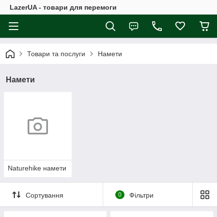
LazerUA - товари для перемоги
Товари та послуги
Намети
Намети
Naturehike намети
Сортування
0
Фільтри