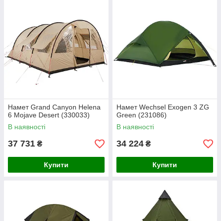
Намет Grand Canyon Helena
Намет Wechsel Exogen 3 ZG
6 Mojave Desert (330033)
Green (231086)
В наявності
В наявності
37 731
34 224
₴
₴
Купити
Купити