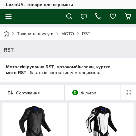
LazerUA - товари для перемоги
Товари та послуги
МОТО
RST
RST
Мотоекіпірування RST
,
мотокомбінезони
,
куртки
мото RST
і багато іншого захисту мотоцикліста.
Сортування
0
Фільтри