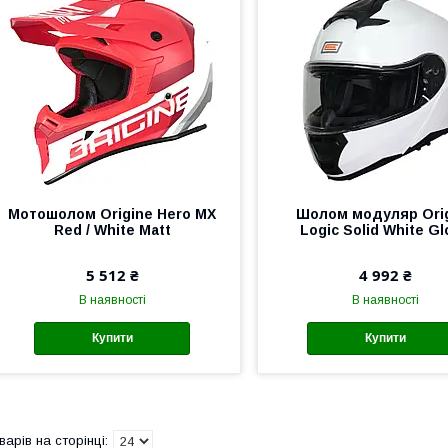
Мотошолом Origine Hero MX
Шолом модуляр Ori
Red / White Matt
Logic Solid White G
5 512 ₴
4 992 ₴
В наявності
В наявності
Купити
Купити