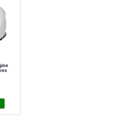
gine
loss