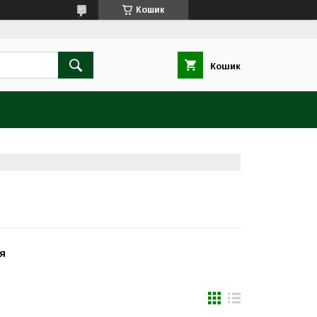
Кошик
Кошик
жя