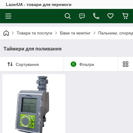
LazerUA - товари для перемоги
Товари та послуги
Бівак та кемпінг
Пальники, споряд
Таймери для поливання
Сортування
0
Фільтри