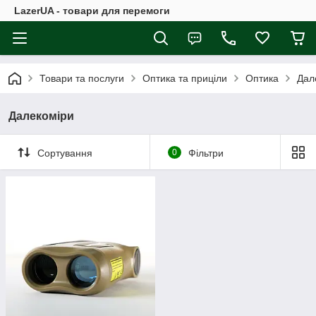
LazerUA - товари для перемоги
Товари та послуги
Оптика та приціли
Оптика
Дал
Далекоміри
Сортування
0
Фільтри