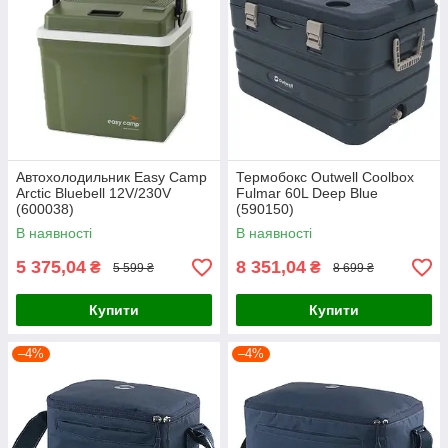
Автохолодильник Easy Camp
Термобокс Outwell Coolbox
Arctic Bluebell 12V/230V
Fulmar 60L Deep Blue
(600038)
(590150)
В наявності
В наявності
5 375,04
8 351,04
₴
₴
5 599 ₴
8 699 ₴
Купити
Купити
–4%
–4%