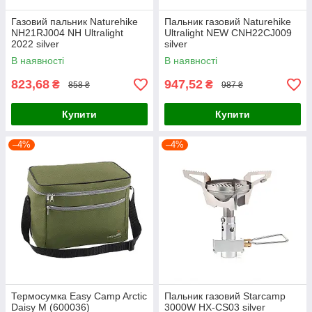
Газовий пальник Naturehike
Пальник газовий Naturehike
NH21RJ004 NH Ultralight
Ultralight NEW CNH22CJ009
2022 silver
silver
В наявності
В наявності
823,68
947,52
₴
₴
858 ₴
987 ₴
Купити
Купити
–4%
–4%
Термосумка Easy Camp Arctic
Пальник газовий Starcamp
Daisy M (600036)
3000W HX-CS03 silver