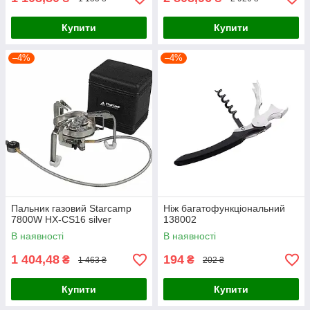
Купити
Купити
–4%
–4%
Пальник газовий Starcamp
Ніж багатофункціональний
7800W HX-CS16 silver
138002
В наявності
В наявності
1 404,48
194
₴
₴
1 463 ₴
202 ₴
Купити
Купити