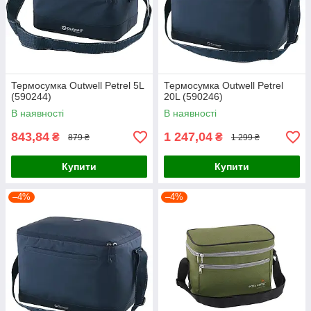
Термосумка Outwell Petrel 5L
Термосумка Outwell Petrel
(590244)
20L (590246)
В наявності
В наявності
843,84
1 247,04
₴
₴
879 ₴
1 299 ₴
Купити
Купити
–4%
–4%