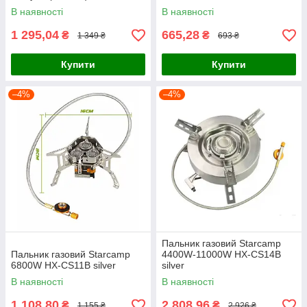
В наявності
В наявності
1 295,04
665,28
₴
₴
1 349 ₴
693 ₴
Купити
Купити
–4%
–4%
Пальник газовий Starcamp
Пальник газовий Starcamp
4400W-11000W HX-CS14B
6800W HX-CS11B silver
silver
В наявності
В наявності
1 108,80
2 808,96
₴
₴
1 155 ₴
2 926 ₴