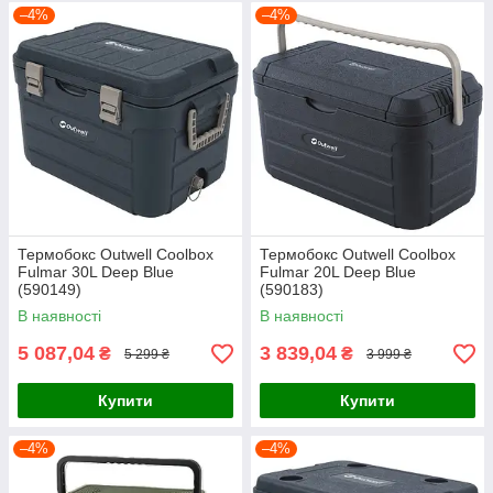
–4%
–4%
Термобокс Outwell Coolbox
Термобокс Outwell Coolbox
Fulmar 30L Deep Blue
Fulmar 20L Deep Blue
(590149)
(590183)
В наявності
В наявності
5 087,04
3 839,04
₴
₴
5 299 ₴
3 999 ₴
Купити
Купити
–4%
–4%