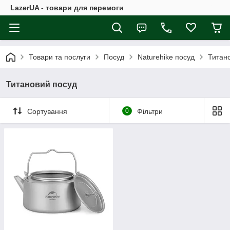
LazerUA - товари для перемоги
Товари та послуги
Посуд
Naturehike посуд
Титан
Титановий посуд
Сортування
0
Фільтри