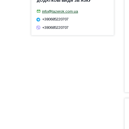
info@lazerok.com.ua
+380685220707
+380685220707