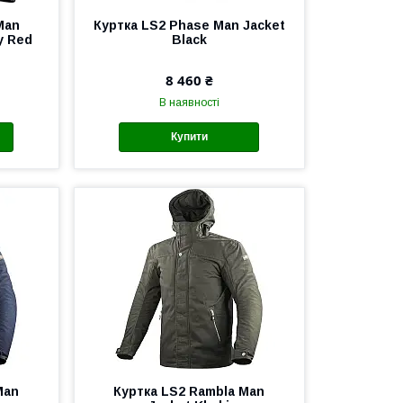
Man
Куртка LS2 Phase Man Jacket
y Red
Black
8 460 ₴
В наявності
Купити
Man
Куртка LS2 Rambla Man