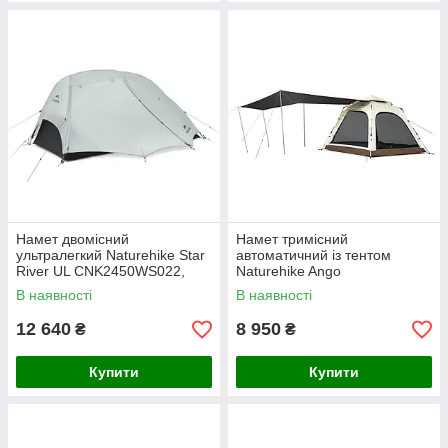
Намет двомісний
Намет тримісний
ультралегкий Naturehike Star
автоматичний із тентом
River UL CNK2450WS022,
Naturehike Ango
сірий
CNK2550WS010, L,
В наявності
В наявності
коричневий
12 640
8 950
₴
₴
Купити
Купити