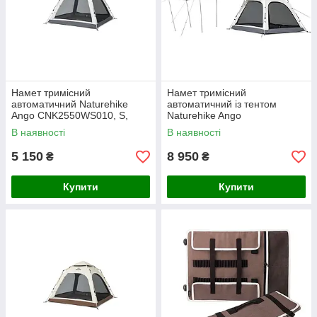
Намет тримісний
Намет тримісний
автоматичний Naturehike
автоматичний із тентом
Ango CNK2550WS010, S,
Naturehike Ango
сірий
CNK2550WS010, L, сірий
В наявності
В наявності
5 150
8 950
₴
₴
Купити
Купити