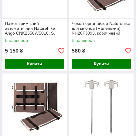
Намет тримісний
Чохол-органайзер Naturehike
автоматичний Naturehike
для кілочків (маленький)
Ango CNK2550WS010, S,
NH20PJ093, коричневий
коричневий
В наявності
В наявності
5 150
580
₴
₴
Купити
Купити