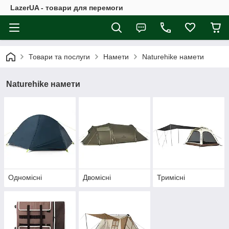
LazerUA - товари для перемоги
Товари та послуги
Намети
Naturehike намети
Naturehike намети
Одномісні
Двомісні
Тримісні