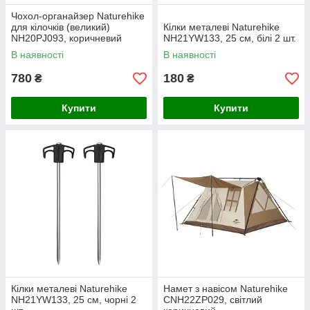
Чохол-органайзер Naturehike
для кілочків (великий)
Кілки металеві Naturehike
NH20PJ093, коричневий
NH21YW133, 25 см, білі 2 шт.
В наявності
В наявності
780
180
₴
₴
Купити
Купити
Кілки металеві Naturehike
Намет з навісом Naturehike
NH21YW133, 25 см, чорні 2
CNH22ZP029, світлий