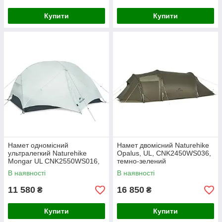
Купити
Купити
Намет одномісний
Намет двомісний Naturehike
ультралегкий Naturehike
Opalus, UL, CNK2450WS036,
Mongar UL CNK2550WS016,
темно-зелений
сірий
В наявності
В наявності
11 580
16 850
₴
₴
Купити
Купити