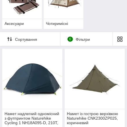
Аксесуари
Чотиримісні
Сортування
0
Фільтри
Намет надлегкий одномісний
Намет із гострою верхівкою
з футпринтом Naturehike
Naturehike CNK2300ZP025,
Cycling 1 NH18A095-D, 210T,
коричневий