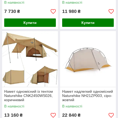
темний синій
В наявності
В наявності
7 730
11 980
₴
₴
Купити
Купити
Намет одномісний із тентом
Намет надлегкий одномісний
Naturehike CNK2450WS026,
Naturehike NH21ZP003, сіро-
коричневий
жовтий
В наявності
В наявності
13 160
22 840
₴
₴