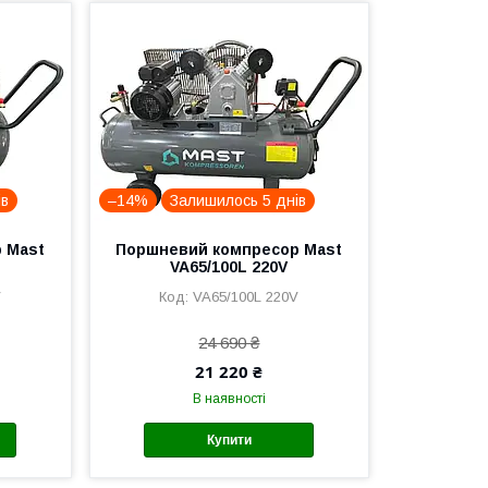
ів
–14%
Залишилось 5 днів
 Mast
Поршневий компресор Mast
VA65/100L 220V
V
VA65/100L 220V
24 690 ₴
21 220 ₴
В наявності
Купити