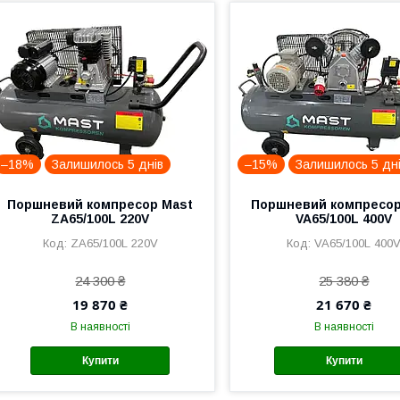
–18%
Залишилось 5 днів
–15%
Залишилось 5 дн
Поршневий компресор Mast
Поршневий компресор
ZA65/100L 220V
VA65/100L 400V
ZA65/100L 220V
VA65/100L 400
24 300 ₴
25 380 ₴
19 870 ₴
21 670 ₴
В наявності
В наявності
Купити
Купити