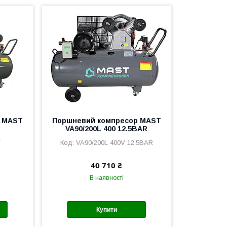
р MAST
Поршневий компресор MAST
VA90/200L 400 12.5BAR
V
VA90/200L 400V 12.5BAR
40 710 ₴
В наявності
Купити