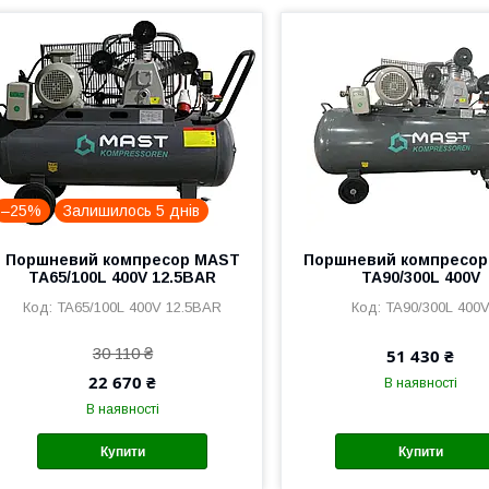
–25%
Залишилось 5 днів
Поршневий компресор MAST
Поршневий компресо
TA65/100L 400V 12.5BAR
TA90/300L 400V
TA65/100L 400V 12.5BAR
TA90/300L 400
30 110 ₴
51 430 ₴
22 670 ₴
В наявності
В наявності
Купити
Купити