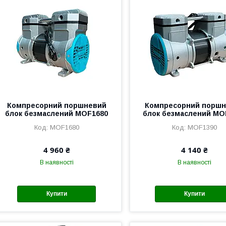
Компресорний поршневий
Компресорний порш
блок безмаслений MOF1680
блок безмаслений MO
MOF1680
MOF1390
4 960 ₴
4 140 ₴
В наявності
В наявності
Купити
Купити