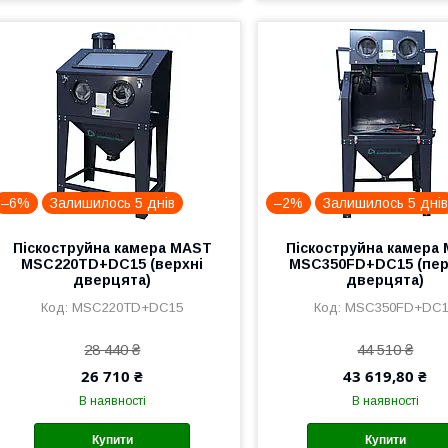
–6%
Залишилось 5 днів
–2%
Залишилось 5 дні
Піскоструйна камера MAST
Піскоструйна камера
MSC220TD+DC15 (верхні
MSC350FD+DC15 (пер
дверцята)
дверцята)
MSC220TD+DC15
MSC350FD+DC1
28 440 ₴
44 510 ₴
26 710 ₴
43 619,80 ₴
В наявності
В наявності
Купити
Купити