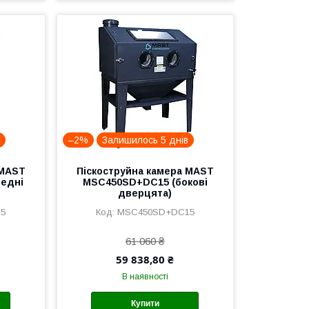
в
–2%
Залишилось 5 днів
 MAST
Піскоструйна камера MAST
едні
MSC450SD+DC15 (бокові
дверцята)
5
MSC450SD+DC15
61 060 ₴
59 838,80 ₴
В наявності
Купити