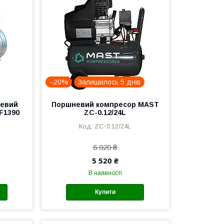
–20%
Залишилось 5 днів
невий
Поршневий компресор MAST
F1390
ZC-0.12/24L
ZC-0.12/24L
6 920 ₴
5 520 ₴
В наявності
Купити