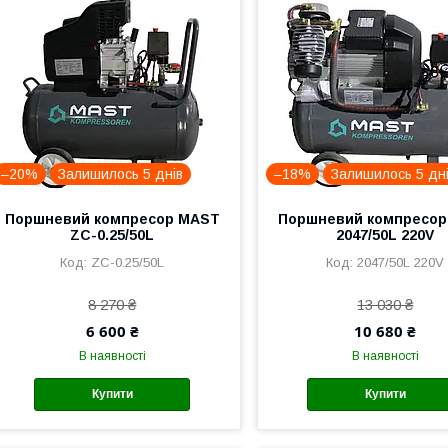
–20%
Залишилось 5 днів
–18%
Залишилось 5 дн
Поршневий компресор MAST
Поршневий компресо
ZC-0.25/50L
2047/50L 220V
ZC-0.25/50L
2047/50L 220V
8 270 ₴
13 030 ₴
6 600 ₴
10 680 ₴
В наявності
В наявності
Купити
Купити