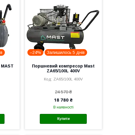
ів
–24%
Залишилось 5 днів
р MAST
Поршневий компресор Mast
ZA65/100L 400V
ZA65/100L 400V
24 570 ₴
18 780 ₴
В наявності
Купити