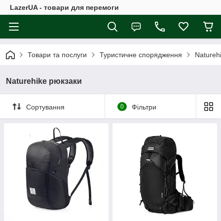
LazerUA - товари для перемоги
Товари та послуги
Туристичне спорядження
Natureh
Naturehike рюкзаки
Сортування
0
Фільтри