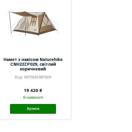
Намет з навісом Naturehike
CNH22ZP029, світлий
коричневий
6975641887829
19 420 ₴
В наявності
Купити