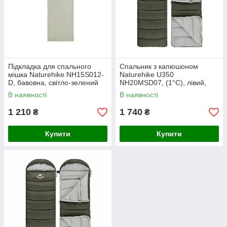
Підкладка для спального
Спальник з капюшоном
мішка Naturehike NH15S012-
Naturehike U350
D, бавовна, світло-зелений
NH20MSD07, (1°C), лівий,
зелений
В наявності
В наявності
1 210
1 740
₴
₴
Купити
Купити