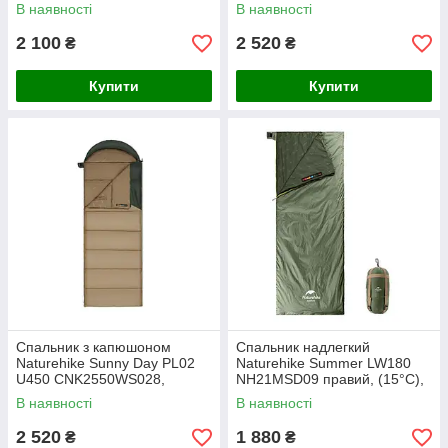
(8,5°C), лівий, блакитно-синій
(3,9°C), лівий, блакитно-синій
В наявності
В наявності
2 100
2 520
₴
₴
Купити
Купити
Спальник з капюшоном
Спальник надлегкий
Naturehike Sunny Day PL02
Naturehike Summer LW180
U450 CNK2550WS028,
NH21MSD09 правий, (15°C),
(3,9°C), правий, коричнево-
p-p XL, зелений
В наявності
В наявності
зелений
2 520
1 880
₴
₴