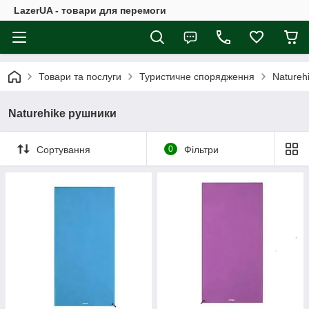
LazerUA - товари для перемоги
Товари та послуги
Туристичне спорядження
Natureh
Naturehike рушники
Сортування
0
Фільтри