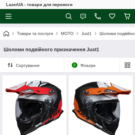
LazerUA - товари для перемоги
Товари та послуги
МОТО
Just1
Шоломи подвійног
Шоломи подвійного призначення Just1
Сортування
0
Фільтри