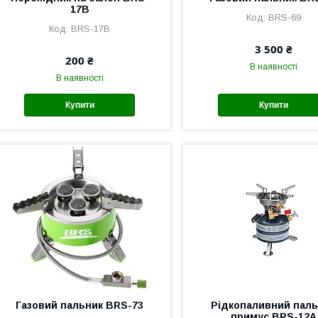
17B
BRS-69
BRS-17B
3 500 ₴
200 ₴
В наявності
В наявності
Купити
Купити
Газовий пальник BRS-73
Рідкопаливний пал
примус BRS-12A