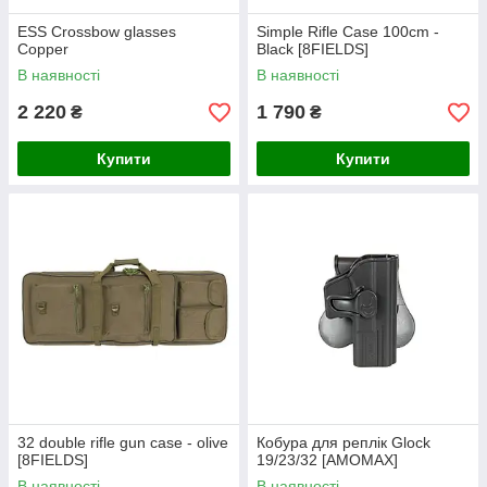
ESS Crossbow glasses
Simple Rifle Case 100cm -
Copper
Black [8FIELDS]
В наявності
В наявності
2 220
1 790
₴
₴
Купити
Купити
32 double rifle gun case - olive
Кобура для реплік Glock
[8FIELDS]
19/23/32 [AMOMAX]
В наявності
В наявності