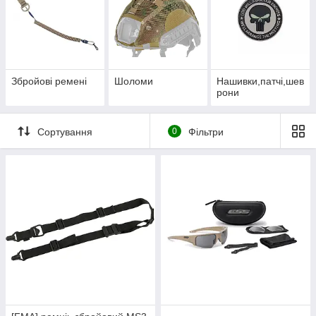
Збройові ремені
Шоломи
Нашивки,патчі,шев
рони
Сортування
0
Фільтри