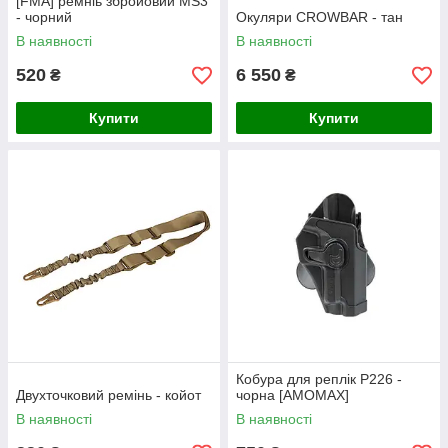
[FMA] ремніь збройовий MS3
- чорний
Окуляри CROWBAR - тан
В наявності
В наявності
520
6 550
₴
₴
Купити
Купити
Кобура для реплік P226 -
Двухточковий ремінь - койот
чорна [AMOMAX]
В наявності
В наявності