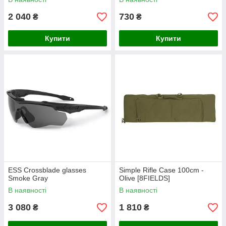
2 040
730
₴
₴
Купити
Купити
ESS Crossblade glasses
Simple Rifle Case 100cm -
Smoke Gray
Olive [8FIELDS]
В наявності
В наявності
3 080
1 810
₴
₴