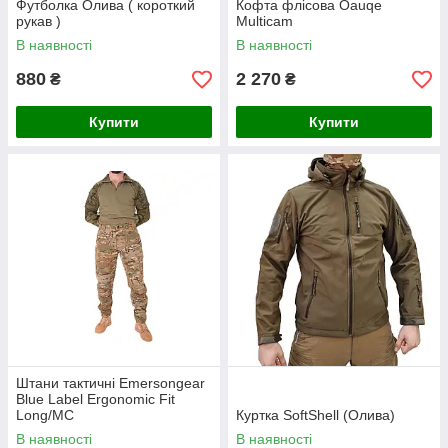
Футболка Олива ( короткий
Кофта флісова Oauqe
рукав )
Multicam
В наявності
В наявності
880
2 270
₴
₴
Купити
Купити
Штани тактичні Emersongear
Blue Label Ergonomic Fit
Long/MC
Куртка SoftShell (Олива)
В наявності
В наявності