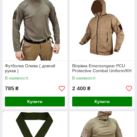
Футболка Олива ( довгий
Вітрівка Emersongear PCU
рукав )
Protective Combat Uniform/KH
В наявності
В наявності
785
2 400
₴
₴
Купити
Купити