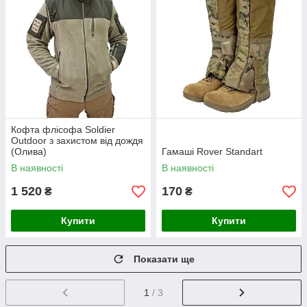
Кофта флісофа Soldier
Outdoor з захистом від дождя
(Олива)
Гамаші Rover Standart
В наявності
В наявності
1 520
170
₴
₴
Купити
Купити
Показати ще
1
/ 3