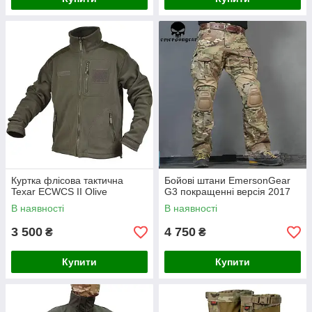
Куртка флісова тактична
Бойові штани EmersonGear
Texar ECWCS ІІ Olive
G3 покращенні версія 2017
В наявності
В наявності
3 500
4 750
₴
₴
Купити
Купити