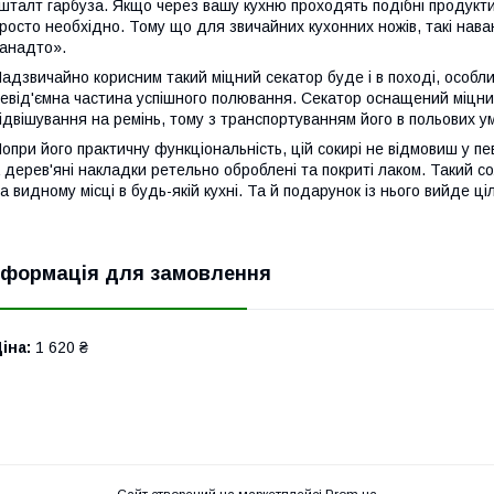
шталт гарбуза. Якщо через вашу кухню проходять подібні продукти
росто необхідно. Тому що для звичайних кухонних ножів, такі нав
анадто».
адзвичайно корисним такий міцний секатор буде і в поході, особл
евід'ємна частина успішного полювання. Секатор оснащений міцн
ідвішування на ремінь, тому з транспортуванням його в польових 
опри його практичну функціональність, цій сокирі не відмовиш у пе
 дерев'яні накладки ретельно оброблені та покриті лаком. Такий с
а видному місці в будь-якій кухні. Та й подарунок із нього вийде 
нформація для замовлення
іна:
1 620 ₴