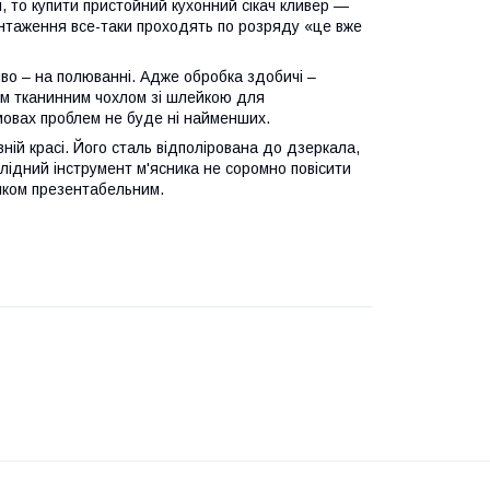
, то купити пристойний кухонний сікач кливер —
антаження все-таки проходять по розряду «це вже
иво – на полюванні. Адже обробка здобичі –
им тканинним чохлом зі шлейкою для
умовах проблем не буде ні найменших.
вній красі. Його сталь відполірована до дзеркала,
олідний інструмент м'ясника не соромно повісити
цілком презентабельним.