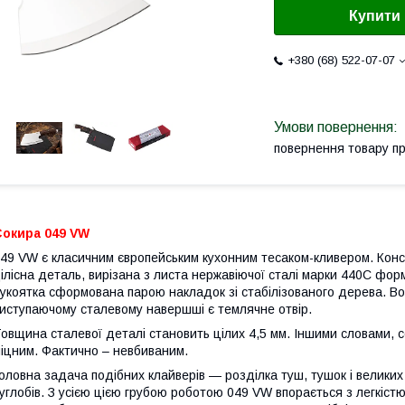
Купити
+380 (68) 522-07-07
повернення товару п
Сокира 049 VW
49 VW є класичним європейським кухонним тесаком-кливером. Конс
ілісна деталь, вирізана з листа нержавіючої сталі марки 440С форму
укоятка сформована парою накладок зі стабілізованого дерева. Во
иступаючому сталевому навершші є темлячне отвір.
овщина сталевої деталі становить цілих 4,5 мм. Іншими словами, 
іцним. Фактично – невбиваним.
оловна задача подібних клайверів — розділка туш, тушок і великих 
углобів. З усією цією грубою роботою 049 VW впорається з легкістю.