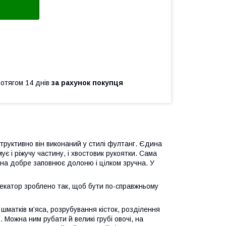
ротягом 14 днів
за рахунок покупця
труктивно він виконаний у стилі фултанг. Єдина
є і ріжучу частину, і хвостовик рукоятки. Сама
на добре заповнює долоню і цілком зручна. У
секатор зроблено так, щоб бути по-справжньому
шматків м’яса, розрубування кісток, розділення
 Можна ним рубати й великі грубі овочі, на