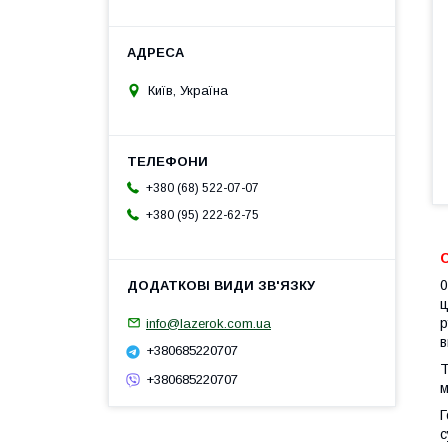
Київ, Україна
+380 (68) 522-07-07
+380 (95) 222-62-75
0
ц
р
info@lazerok.com.ua
в
+380685220707
Т
+380685220707
м
Г
с