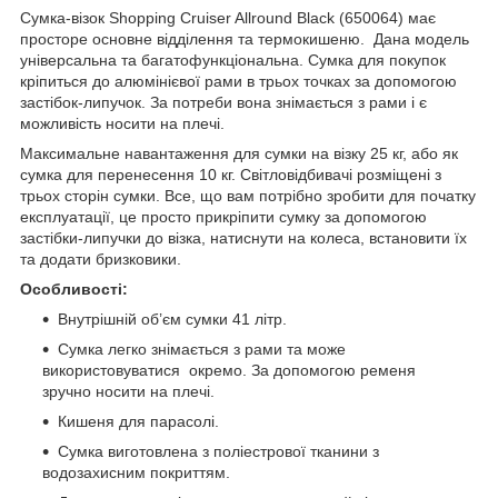
Сумка-візок Shopping Cruiser Allround Black (650064) має
просторе основне відділення та термокишеню. Дана модель
універсальна та багатофункціональна. Сумка для покупок
кріпиться до алюмінієвої рами в трьох точках за допомогою
застібок-липучок. За потреби вона знімається з рами і є
можливість носити на плечі.
Максимальне навантаження для сумки на візку 25 кг, або як
сумка для перенесення 10 кг. Світловідбивачі розміщені з
трьох сторін сумки. Все, що вам потрібно зробити для початку
експлуатації, це просто прикріпити сумку за допомогою
застібки-липучки до візка, натиснути на колеса, встановити їх
та додати бризковики.
Особливості:
Внутрішній об’єм сумки 41 літр.
Сумка легко знімається з рами та може
використовуватися окремо. За допомогою ременя
зручно носити на плечі.
Кишеня для парасолі.
Сумка виготовлена з поліестрової тканини з
водозахисним покриттям.