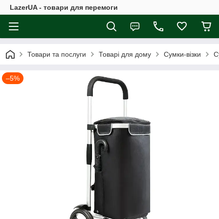
LazerUA - товари для перемоги
Товари та послуги
Товарі для дому
Сумки-візки
C
–5%