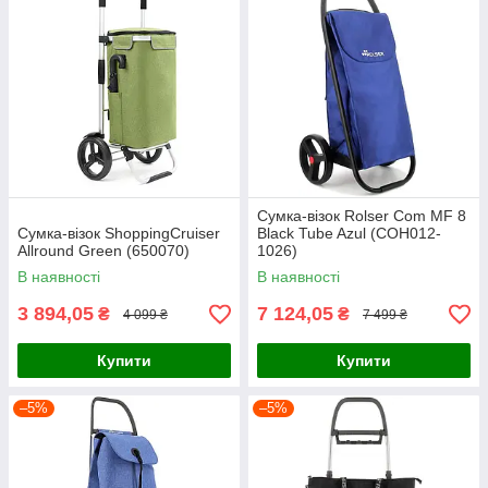
Сумка-візок Rolser Com MF 8
Cумка-візок ShoppingCruiser
Black Tube Azul (COH012-
Allround Green (650070)
1026)
В наявності
В наявності
3 894,05
7 124,05
₴
₴
4 099 ₴
7 499 ₴
Купити
Купити
–5%
–5%