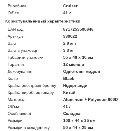
Виробник
Cruiser
Об`єм
41 л
Користувальницькі характеристики
EAN код
8717253500646
Артикул
930022
Вага
2,8 кг г
Вага в упаковці
3,3 кг
Габарити упаковки
55 х 48 х 30 см
Гарантія
12 місяців
Декорування
Однотонні моделі
Колір
Black
Країна реєстрації бренду
Нідерланди
Країна-виробник товару
Китай
Матеріал
Aluminum + Polyester 600D
Об'єм
41 л
Особливості
Складна
Розміри
100 x 44 x 35 см
Розміри в складеному
50 x 44 x 25 см