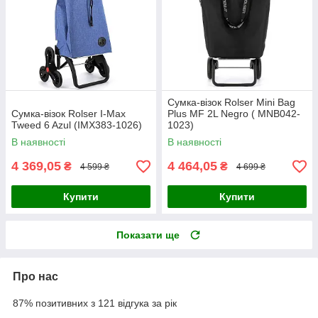
Сумка-візок Rolser Mini Bag
Сумка-візок Rolser I-Max
Plus MF 2L Negro ( MNB042-
Tweed 6 Azul (IMX383-1026)
1023)
В наявності
В наявності
4 369,05
4 464,05
₴
₴
4 599 ₴
4 699 ₴
Купити
Купити
Показати ще
Про нас
87% позитивних з 121 відгука за рік