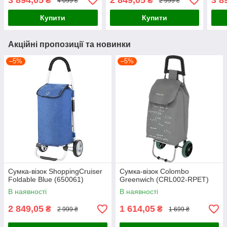
3 894,05
2 849,05
3 8
₴
₴
4 099 ₴
2 999 ₴
Купити
Купити
Акційні пропозиції та новинки
–5%
–5%
Сумка-візок ShoppingCruiser
Сумка-візок Colombo
Foldable Blue (650061)
Greenwich (CRL002-RPET)
В наявності
В наявності
2 849,05
1 614,05
₴
₴
2 999 ₴
1 699 ₴