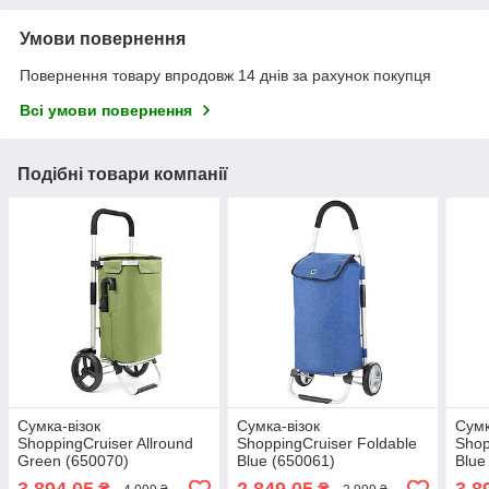
Умови повернення
Повернення товару впродовж 14 днів за рахунок покупця
Всі умови повернення
Подібні товари компанії
Cумка-візок
Сумка-візок
Cумк
ShoppingCruiser Allround
ShoppingCruiser Foldable
Shop
Green (650070)
Blue (650061)
Blue