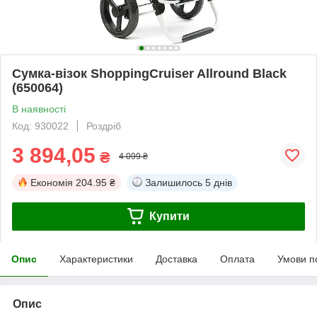
Cумка-візок ShoppingCruiser Allround Black
(650064)
В наявності
Код: 930022
Роздріб
3 894,05
₴
4 099 ₴
Економія
204.95 ₴
Залишилось
5 днів
Купити
Опис
Характеристики
Доставка
Оплата
Умови п
Опис