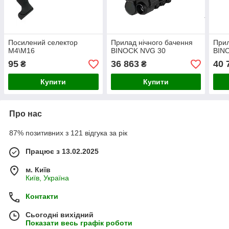
Посилений селектор
Прилад нічного бачення
Прил
M4\M16
BINOCK NVG 30
BIN
95
36 863
40 
₴
₴
Купити
Купити
Про нас
87% позитивних з 121 відгука за рік
Працює з 13.02.2025
м. Київ
Київ, Україна
Контакти
Сьогодні вихідний
Показати весь графік роботи