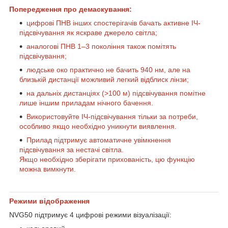
Попередження про демаскування:
цифрові ПНВ інших спостерігачів бачать активне ІЧ-
підсвічування як яскраве джерело світла;
аналогові ПНВ 1–3 покоління також помітять
підсвічування;
людське око практично не бачить 940 нм, але на
близькій дистанції можливий легкий відблиск лінзи;
на дальніх дистанціях (>100 м) підсвічування помітне
лише іншим приладам нічного бачення.
Використовуйте ІЧ-підсвічування тільки за потреби,
особливо якщо необхідно уникнути виявлення.
Прилад підтримує автоматичне увімкнення
підсвічування за нестачі світла.
Якщо необхідно зберігати прихованість, цю функцію
можна вимкнути.
Режими відображення
NVG50 підтримує 4 цифрові режими візуалізації: