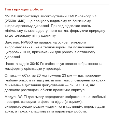
Тип і принцип роботи
NVG50 використовує високочутливий CMOS-сенсор 2K
(2560×1440), що працює у видимому та ближньому
інфрачервоному діапазоні. Прилад підсилює навіть
мінімальну кількість доступного світла, формуючи природну
та деталізовану нічну картинку.
Важливо: NVG50 не працює на основі теплового
випромінювання і не є тепловізором. Це повноцінний
цифровий ПНВ, призначений для роботи в оптичному
діапазоні.
Частота кадрів 30/40 Гц забезпечує плавне зображення та
комфортну орієнтацію у просторі.
Оптика — об’єктив 20 мм і окуляр 23 мм — дає природну
глибину різкості та відсутність помітних спотворень по краях.
Мінімальна дистанція фокусування — лише 0,1 м, що
дозволяє розглядати об’єкти практично впритул.
Модуль Wi-Fi дає змогу передавати зображення на мобільні
пристрої, записувати фото та відео (зі звуком),
використовувати режим «картинка в картинці», переглядати
архів, а також налаштовувати параметри роботи.