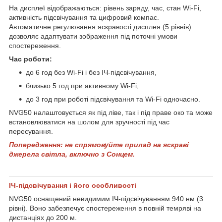
На дисплеї відображаються: рівень заряду, час, стан Wi-Fi,
активність підсвічування та цифровий компас.
Автоматичне регулювання яскравості дисплея (5 рівнів)
дозволяє адаптувати зображення під поточні умови
спостереження.
Час роботи:
до 6 год без Wi-Fi і без ІЧ-підсвічування,
близько 5 год при активному Wi-Fi,
до 3 год при роботі підсвічування та Wi-Fi одночасно.
NVG50 налаштовується як під ліве, так і під праве око та може
встановлюватися на шолом для зручності під час
пересування.
Попередження: не спрямовуйте прилад на яскраві
джерела світла, включно з Сонцем.
ІЧ-підсвічування і його особливості
NVG50 оснащений невидимим ІЧ-підсвічуванням 940 нм (3
рівні). Воно забезпечує спостереження в повній темряві на
дистанціях до 200 м.