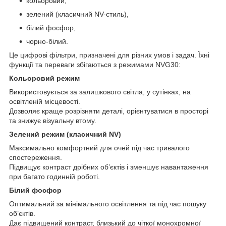
кольоровий,
зелений (класичний NV-стиль),
білий фосфор,
чорно-білий.
Це цифрові фільтри, призначені для різних умов і задач. Їхні
функції та переваги збігаються з режимами NVG30:
Кольоровий режим
Використовується за залишкового світла, у сутінках, на
освітленій місцевості.
Дозволяє краще розрізняти деталі, орієнтуватися в просторі
та знижує візуальну втому.
Зелений режим (класичний NV)
Максимально комфортний для очей під час тривалого
спостереження.
Підвищує контраст дрібних об’єктів і зменшує навантаження
при багато годинній роботі.
Білий фосфор
Оптимальний за мінімального освітлення та під час пошуку
об’єктів.
Дає підвищений контраст, близький до чіткої монохромної