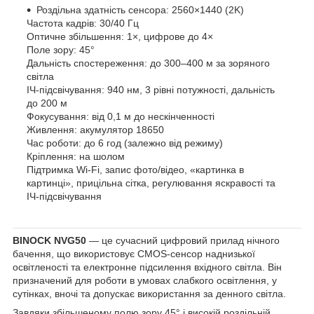
Роздільна здатність сенсора: 2560×1440 (2K)
Частота кадрів: 30/40 Гц
Оптичне збільшення: 1×, цифрове до 4×
Поле зору: 45°
Дальність спостереження: до 300–400 м за зоряного
світла
ІЧ-підсвічування: 940 нм, 3 рівні потужності, дальність
до 200 м
Фокусування: від 0,1 м до нескінченності
Живлення: акумулятор 18650
Час роботи: до 6 год (залежно від режиму)
Кріплення: на шолом
Підтримка Wi-Fi, запис фото/відео, «картинка в
картинці», прицільна сітка, регулювання яскравості та
ІЧ-підсвічування
BINOCK NVG50
— це сучасний цифровий прилад нічного
бачення, що використовує CMOS-сенсор наднизької
освітленості та електронне підсилення вхідного світла. Він
призначений для роботи в умовах слабкого освітлення, у
сутінках, вночі та допускає використання за денного світла.
Завдяки збільшеному полю зору 45° і високій роздільній