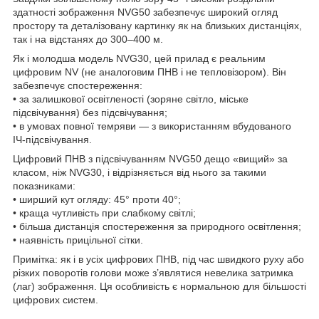
здатності зображення NVG50 забезпечує широкий огляд
простору та деталізовану картинку як на близьких дистанціях,
так і на відстанях до 300–400 м.
Як і молодша модель NVG30, цей прилад є реальним
цифровим NV (не аналоговим ПНВ і не тепловізором). Він
забезпечує спостереження:
• за залишкової освітленості (зоряне світло, міське
підсвічування) без підсвічування;
• в умовах повної темряви — з використанням вбудованого
ІЧ-підсвічування.
Цифровий ПНВ з підсвічуванням NVG50 дещо «вищий» за
класом, ніж NVG30, і відрізняється від нього за такими
показниками:
• ширший кут огляду: 45° проти 40°;
• краща чутливість при слабкому світлі;
• більша дистанція спостереження за природного освітлення;
• наявність прицільної сітки.
Примітка: як і в усіх цифрових ПНВ, під час швидкого руху або
різких поворотів голови може з’являтися невелика затримка
(лаг) зображення. Ця особливість є нормальною для більшості
цифрових систем.