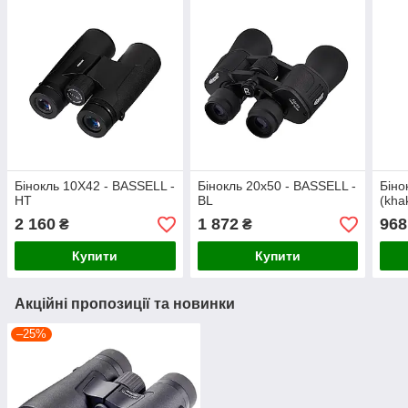
Бінокль 10X42 - BASSELL -
Бінокль 20x50 - BASSELL -
Біно
HT
BL
(khak
2 160
1 872
968
₴
₴
Купити
Купити
Акційні пропозиції та новинки
–25%