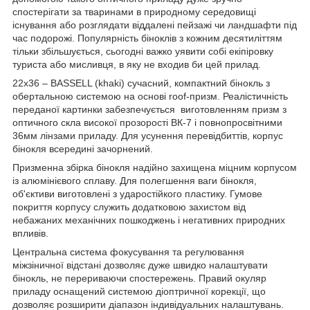
спостерігати за тваринами в природному середовищі
існування або розглядати віддалені пейзажі чи ландшафти під
час подорожі. Популярність біноклів з кожним десятиліттям
тільки збільшується, сьогодні важко уявити собі екіпіровку
туриста або мисливця, в яку не входив би цей прилад.
22x36 – BASSELL (khaki) сучасний, компактний бінокль з
обертальною системою на основі roof-призм. Реалістичність
переданої картинки забезпечується виготовленням призм з
оптичного скла високої прозорості ВК-7 і повнопросвітними
36мм лінзами приладу. Для усунення перевідбиттів, корпус
бінокля всередині зачорнений.
Призменна збірка бінокля надійно захищена міцним корпусом
із алюмінієвого сплаву. Для полегшення ваги бінокля,
об'єктиви виготовлені з ударостійкого пластику. Гумове
покриття корпусу служить додатковою захистом від
небажаних механічних пошкоджень і негативних природних
впливів.
Центральна система фокусування та регулювання
міжзіничної відстані дозволяє дуже швидко налаштувати
бінокль, не перериваючи спостережень. Правий окуляр
приладу оснащений системою діоптричної корекції, що
дозволяє розширити діапазон індивідуальних налаштувань.