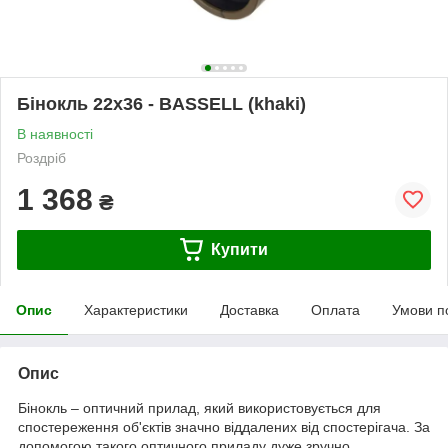
Бінокль 22x36 - BASSELL (khaki)
В наявності
Роздріб
1 368
₴
Купити
Опис
Характеристики
Доставка
Оплата
Умови п
Опис
Бінокль – оптичний прилад, який використовується для
спостереження об'єктів значно віддалених від спостерігача. За
допомогою такого оптичного приладу дуже зручно