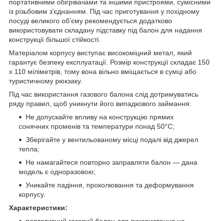
портативними обігрівачами та іншими пристроями, сумісними
із різьбовим з'єднанням. Під час приготування у похідному
посуді великого об’єму рекомендується додатково
використовувати складану підставку під балон для надання
конструкції більшої стійкості.
Матеріалом корпусу виступає високоміцний метал, який
гарантує безпеку експлуатації. Розмір конструкції складає 150
х 110 міліметрів, тому вона вільно вміщається в сумці або
туристичному рюкзаку.
Під час використання газового балона слід дотримуватись
ряду правил, щоб уникнути його випадкового займання:
Не допускайте впливу на конструкцію прямих
сонячних променів та температури понад 50°C;
Зберігайте у вентильованому місці подалі від джерел
тепла;
Не намагайтеся повторно заправляти балон — дана
модель є одноразовою;
Уникайте падіння, проколювання та деформування
корпусу.
Характеристики: