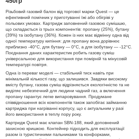
450гр
Різьбовий газовий балон від торгової марки Quest — це
ефективний помічник у приготуванні їжі або обігріві у
польових умовах. Картридж заповнений газовою сумішшю,
що складається із трьох компонентів: пропану (25%), бутану
(39%) та ізобутану (36%). Кожен із них має відмінну одна від
одної температуру кипіння: для пропану вона дорівнює
приблизно -40°C, для бутану — 0°C, а для ізобутану — -12°C.
Поєднання даних характеристик робить газову суміш
універсальною для використання при помірній та мінусовій
температурі повітря.
Одна із переваг моделі — стабільний тиск навіть при
мінімальній кількості газу, що залишився. Завдяки високому
вмісту бутану, газова суміш відрізняється екологічністю та не
виділяє небезпечний для людини чадний газ, а включення
пропану гарантує легке випаровування. Продумане
співвідношення всіх компонентів також запобігає займанню
картриджа при нагріванні корпусу, що є актуальним у разі
його використання в теплу пору року.
Картридж Quest має клапан SBN-188, який доповнений
захисною кришкою. Контейнер підходить для експлуатації
разом із туристичними пальниками та конфорками,