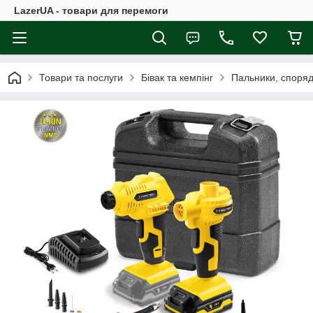
LazerUA - товари для перемоги
Товари та послуги
Бівак та кемпінг
Пальники, споряд