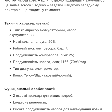
кнопки на батареї
. А коли потрібно підзарядити акумулятор,
це займе всього 1 годину – завдяки швидкому зарядному
пристрою, що входить у комплект.
Технічні характеристики:
Тип: компресор акумуляторний, насос
акумуляторний;
Номінальна напруга: 20В;
Робочий тиск компресора, бар: 7;
Продуктивність компресора, л/хв: 25;
Продуктивність насоса, л/хв; 1166 (70м³/год)
Тип двигуна: електромотор;
Колір: Yellow/Black (жовтий/чорний);
Функціональні особливості:
2 окремі прилади для різних потреб;
Енергонезалежність;
Висока продуктивність насоса для накачування човнів