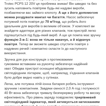
Trotec PCPS 12 20V ця проблема зникає! Він швидко та без
зусиль наповнить повітрям будь-які надувні вироби,
позбавляючи вас зайвого клопоту.
А ще з його допомогою
можна роздувати мангал чи багаття.
Насос забезпечує
потужний потік повітря до
70 м³/год
, що робить його
ідеальним для виробів із великим об’ємом. У комплекті ви
знайдете адаптери для різних клапанів, тож пристрій легко
підлаштується під будь-який виріб. А ще ця помпа має зручну
функцію 2-в-1: вона не тільки накачує, а й відкачує
повітря
. Тепер ви зможете швидко спустити повітря з
надувних речей і компактно скласти їх до наступного
використання.
Зручна для рук конструкція з протиковзкими
гумовими вставками на рукоятці забезпечує надійний
хват. Обидва пристрої оснащені вбудованим
світлодіодним ліхтарем, щоб, наприклад, з'єднання клапанів
було добре видно навіть у сутінках.
Легка, але потужна літій-іонна батарея робить інструмент
зручним і компактним. Завдяки ємності 2,0 А·год і потужності
40 Вт вона забезпечує тривалу безперервну роботу та високу
ефективність. Про рівень заряду повідомляє
трирівневий
світлодіодний індикатор, який активується натисканням