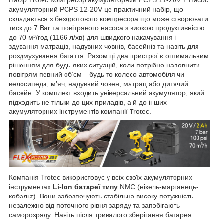
акумуляторний PCPS 12-20V це практичний набір, що
складається з бездротового компресора що може створювати
тиск до 7 Bar та повітряного насоса з виокою продуктивністю
до 70 м³/год (1166 л/хв) для швидкого накачування і
здування матраців, надувних човнів, басейнів та навіть для
роздмухування багаття. Разом ці два пристрої є оптимальним
рішенням для будь-яких ситуацій, коли потрібно наповнити
повітрям певний об’єм – будь то колесо автомобіля чи
велосипеда, м’яч, надувний човен, матрац або дитячий
басейн. У комплект входить універсальний акумулятор, який
підходить не тільки до цих приладів, а й до інших
акумуляторних інструментів компанії Trotec.
Компанія Trotec використовує у всіх своїх акумуляторних
інструментах
Li-Ion батареї типу
NMC (нікель-марганець-
кобальт). Вони забезпечують стабільно високу потужність
незалежно від поточного рівня заряду та запобігають
саморозряду. Навіть після тривалого зберігання батарея