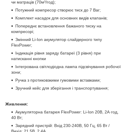
чи матраців (70м³/год);
Потужний компресор створює тиск до 7 Bar;
Комплект насадок для основних видів клапанів;
Попереднє встановлення бажаного тиску на
компресорі;
Змінний Li-Ion акумулятор слайдерного типу
FlexPower;
Індикація рівня заряду батареї (3 рівня) при
натисканні кнопки
Інтегрована світлодіодна лампа підсвічування робочої
зони;
Ручка з протиковзкими гумовими вставками;
Зручний кейс для зберігання і транспортування;
Живлення:
Акумуляторна батарея FlexPower: Li-Ion 20В, 2А·год,
40 Вт;
Зарядний пристрій: Вхід 230-240В, 50 Гц, 65 Вт /
Вихід: 21.5В, 2.4А