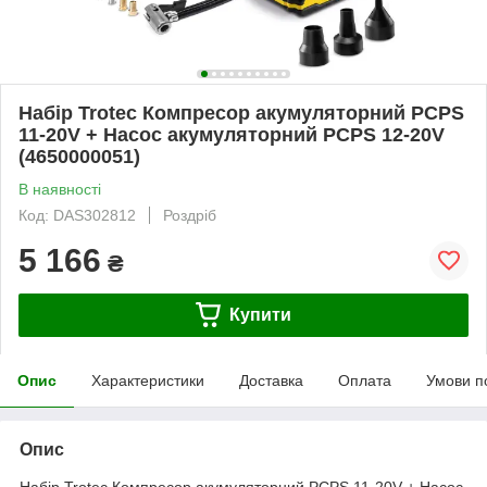
Набір Trotec Компресор акумуляторний PCPS
11-20V + Насос акумуляторний PCPS 12-20V
(4650000051)
В наявності
Код: DAS302812
Роздріб
5 166
₴
Купити
Опис
Характеристики
Доставка
Оплата
Умови п
Опис
Набір Trotec Компресор акумуляторний PCPS 11-20V + Насос