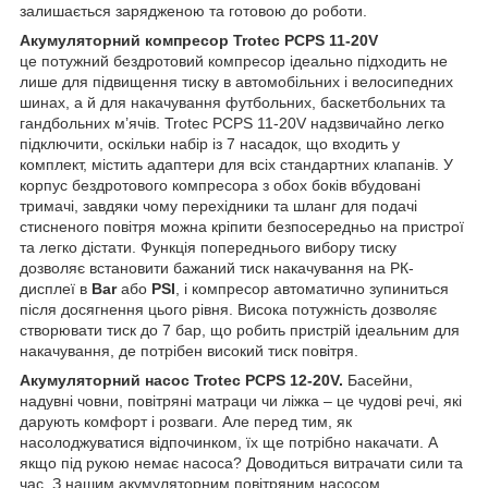
залишається зарядженою та готовою до роботи.
Акумуляторний компресор Trotec PCPS 11-20V
це потужний бездротовий компресор ідеально підходить не
лише для підвищення тиску в автомобільних і велосипедних
шинах, а й для накачування футбольних, баскетбольних та
гандбольних м’ячів. Trotec PCPS 11-20V надзвичайно легко
підключити, оскільки набір із 7 насадок, що входить у
комплект, містить адаптери для всіх стандартних клапанів. У
корпус бездротового компресора з обох боків вбудовані
тримачі, завдяки чому перехідники та шланг для подачі
стисненого повітря можна кріпити безпосередньо на пристрої
та легко дістати. Функція попереднього вибору тиску
дозволяє встановити бажаний тиск накачування на РК-
дисплеї в
Bar
або
PSI
, і
компресор автоматично зупиниться
після досягнення цього рівня.
Висока потужність дозволяє
створювати тиск до 7 бар, що робить пристрій ідеальним для
накачування, де потрібен високий тиск повітря.
Акумуляторний насос Trotec PCPS 12-20V.
Басейни,
надувні човни, повітряні матраци чи ліжка – це чудові речі, які
дарують комфорт і розваги. Але перед тим, як
насолоджуватися відпочинком, їх ще потрібно накачати. А
якщо під рукою немає насоса? Доводиться витрачати сили та
час. З нашим акумуляторним повітряним насосом