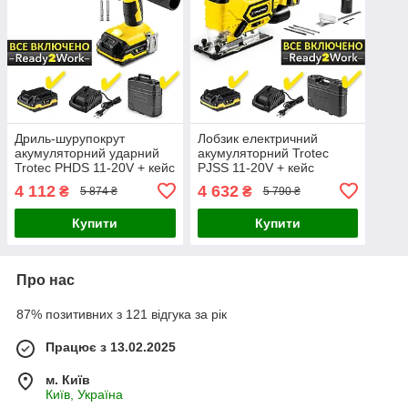
Дриль-шурупокрут
Лобзик електричний
акумуляторний ударний
акумуляторний Trotec
Trotec PHDS 11-20V + кейс
PJSS 11-20V + кейс
(4410000502)
(4425000006)
4 112
4 632
₴
₴
5 874 ₴
5 790 ₴
Купити
Купити
Про нас
87% позитивних з 121 відгука за рік
Працює з 13.02.2025
м. Київ
Київ, Україна