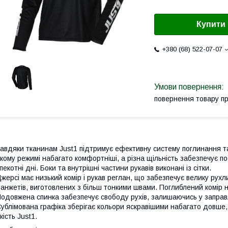
Купити
+380 (68) 522-07-07
повернення товару п
авдяки тканинам Just1 підтримує ефективну систему поглинання та 
кому режимі набагато комфортніші, а різна щільність забезпечує по
пекотні дні. Боки та внутрішні частини рукавів виконані із сітки.
жерсі має низький комір і рукав реглан, що забезпечує велику рухл
анжетів, виготовлених з більш тонкими швами. Поглиблений комір 
одовжена спинка забезпечує свободу рухів, залишаючись у заправ
ублімована графіка зберігає кольори яскравішими набагато довше, 
кість Just1.