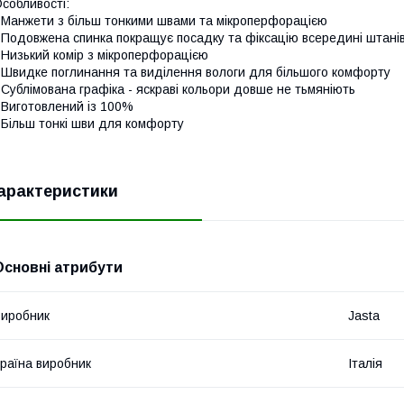
собливості:
 Манжети з більш тонкими швами та мікроперфорацією
 Подовжена спинка покращує посадку та фіксацію всередині штані
 Низький комір з мікроперфорацією
 Швидке поглинання та виділення вологи для більшого комфорту
 Сублімована графіка - яскраві кольори довше не тьмяніють
 Виготовлений із 100%
 Більш тонкі шви для комфорту
арактеристики
Основні атрибути
иробник
Jasta
раїна виробник
Італія