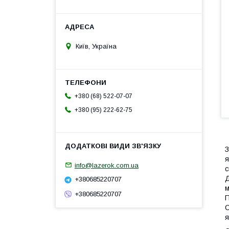
Київ, Україна
+380 (68) 522-07-07
+380 (95) 222-62-75
З
я
info@lazerok.com.ua
с
Д
+380685220707
м
+380685220707
П
С
я