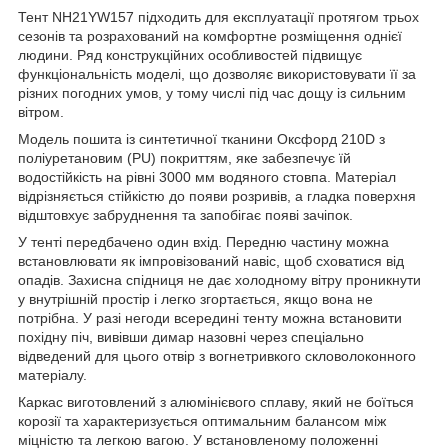
Тент NH21YW157 підходить для експлуатації протягом трьох
сезонів та розрахований на комфортне розміщення однієї
людини. Ряд конструкційних особливостей підвищує
функціональність моделі, що дозволяє використовувати її за
різних погодних умов, у тому числі під час дощу із сильним
вітром.
Модель пошита із синтетичної тканини Оксфорд 210D з
поліуретановим (PU) покриттям, яке забезпечує їй
водостійкість на рівні 3000 мм водяного стовпа. Матеріал
відрізняється стійкістю до появи розривів, а гладка поверхня
відштовхує забруднення та запобігає появі зачіпок.
У тенті передбачено один вхід. Передню частину можна
встановлювати як імпровізований навіс, щоб сховатися від
опадів. Захисна спідниця не дає холодному вітру проникнути
у внутрішній простір і легко згортається, якщо вона не
потрібна. У разі негоди всередині тенту можна встановити
похідну піч, вивівши димар назовні через спеціально
відведений для цього отвір з вогнетривкого скловолоконного
матеріалу.
Каркас виготовлений з алюмінієвого сплаву, який не боїться
корозії та характеризується оптимальним балансом між
міцністю та легкою вагою. У встановленому положенні