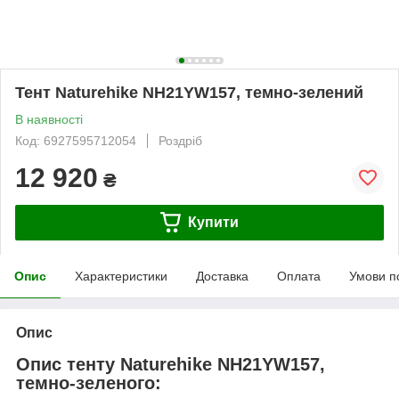
Тент Naturehike NH21YW157, темно-зелений
В наявності
Код: 6927595712054
Роздріб
12 920
₴
Купити
Опис
Характеристики
Доставка
Оплата
Умови п
Опис
Опис тенту Naturehike NH21YW157,
темно-зеленого: