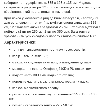
габарити тенту дорівнюють 355 х 195 х 135 см. Модель
складається до розмірів 22 x 58 см і поміщається в чохол для
зберігання, який постачається в комплекті.
Крім чохла у комплекті є ряд дрібних аксесуарів, необхідних
для встановлення тенту: 4 алюмінієві опори завдовжки 135
см, 12 сталевих кілочків завдовжки 25 см, штормові відтяжки з
нейлону (2 шт по 250 см, 2 шт по 350 см). Вага тенту з
урахуванням усіх складових набору становить близько 6 кг.
Характеристики:
тент для використання протягом трьох сезонів;
колір – темно-зелений;
є захисна спідниця та отвір для виведення димаря;
матеріал – тканина Оксфорд 210D з PU покриттям;
водостійкість 3000 мм водяного стовпа;
передню частину можна встановлювати як навіс;
каркас із алюмінієвого сплаву;
розміри у встановленому положенні – 355 х 195 х 135
см;
розміри складеного тенту – 22 х 58 см;