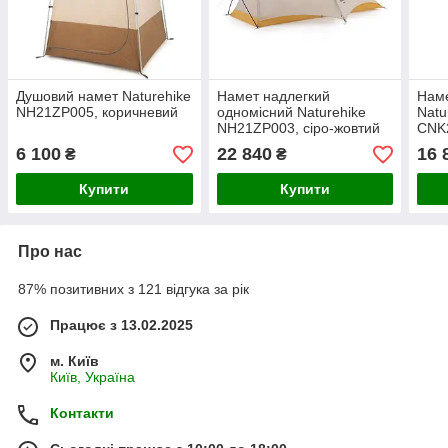
Душовий намет Naturehike
Намет надлегкий
Наме
NH21ZP005, коричневий
одномісний Naturehike
Natu
NH21ZP003, сіро-жовтий
CNK
зел
6 100
22 840
16 
₴
₴
Купити
Купити
Про нас
87% позитивних з 121 відгука за рік
Працює з 13.02.2025
м. Київ
Київ, Україна
Контакти