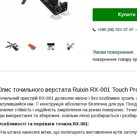
Купити
+380 (68) 522-07-07
повернення товару п
Опис точильного верстата Ruixin RX-001 Touch Pr
очильний пристрій RX-001 дозволяє якісно і без особливих зусиль 
атупившийся ніж. Її конструкція абсолютно безпечна для рук. Поєд
очилке стійкість і надійність закріплення на різних поверхнях. Точ
ри використанні та зберіганні, оскільки легко розбирається і розби
собливості та переваги точила RX-001:
 На штанзі нанесені мітки, що полегшують виставлення кутів заточ