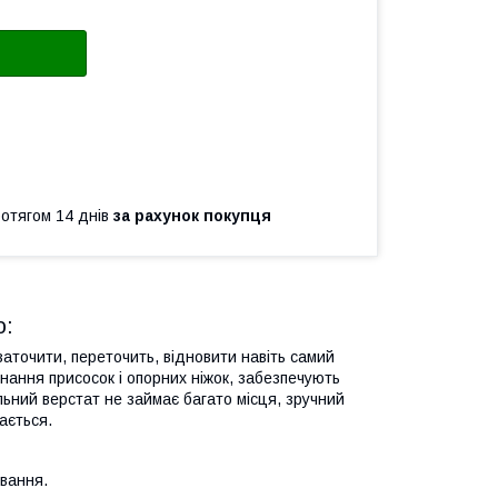
ротягом 14 днів
за рахунок покупця
o:
заточити, переточить, відновити навіть самий
нання присосок і опорних ніжок, забезпечують
ильний верстат не займає багато місця, зручний
рається.
ування.