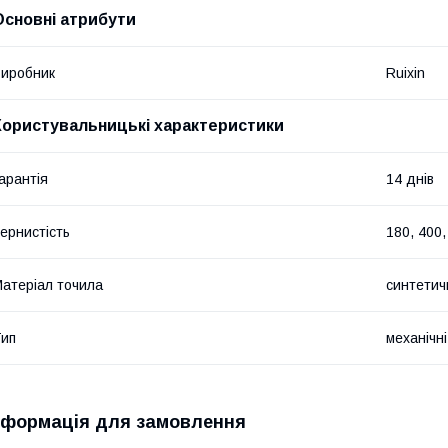
Основні атрибути
иробник
Ruixin
Користувальницькі характеристики
арантія
14 днів
ернистість
180, 400,
атеріал точила
синтетич
ип
механічні
нформація для замовлення