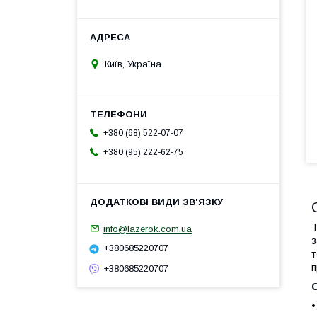
Київ, Україна
+380 (68) 522-07-07
+380 (95) 222-62-75
Т
info@lazerok.com.ua
з
+380685220707
т
п
+380685220707
О
•