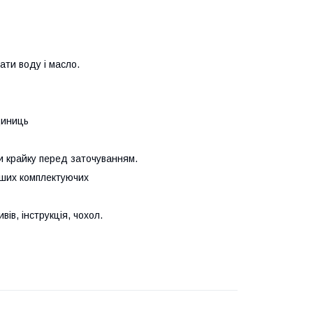
ати воду і масло.
диниць
ти крайку перед заточуванням.
інших комплектуючих
ів, інструкція, чохол.