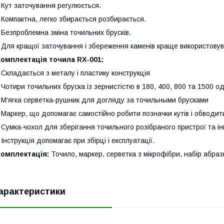
 Кут заточування регулюється.
 Компактна, легко збирається розбирається.
 Безпроблемна зміна точильних брусків.
 Для кращої заточування і збереження каменів краще використовув
омплектація точила RX-001:
 Складається з металу і пластику конструкція
 Чотири точильних бруска із зернистістю в 180, 400, 800 та 1500 о
 М'ягка серветка-рушник для догляду за точильными брусками
 Маркер, що допомагає самостійно робити позначки кутів і обводи
 Сумка-чохол для зберігання точильного розібраного пристрої та 
 Інструкція допомагає при збірці і експлуатації.
Комплектація:
Точило, маркер, серветка з мікрофібри, набір абразив
арактеристики