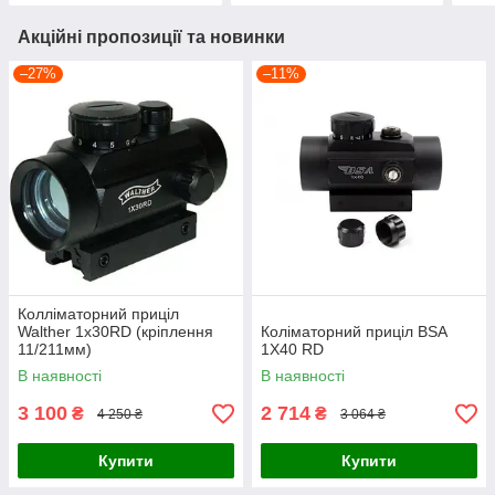
Акційні пропозиції та новинки
–27%
–11%
Колліматорний приціл
Walther 1x30RD (кріплення
Коліматорний приціл BSA
11/211мм)
1X40 RD
В наявності
В наявності
3 100
2 714
₴
₴
4 250 ₴
3 064 ₴
Купити
Купити