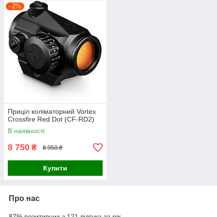
–2%
Приціл коліматорний Vortex
Crossfire Red Dot (CF-RD2)
В наявності
8 750
₴
8 950 ₴
Купити
Про нас
87% позитивних з 121 відгука за рік