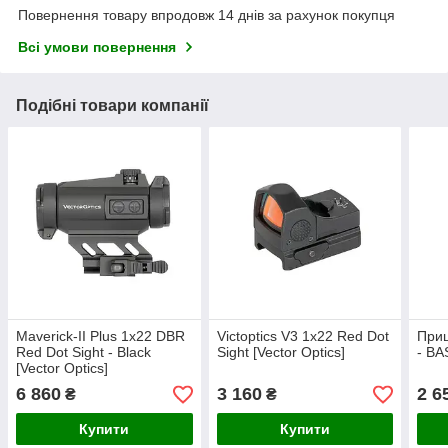
Повернення товару впродовж 14 днів за рахунок покупця
Всі умови повернення
Подібні товари компанії
Maverick-II Plus 1x22 DBR
Victoptics V3 1x22 Red Dot
Приц
Red Dot Sight - Black
Sight [Vector Optics]
- B
[Vector Optics]
6 860
3 160
2 6
₴
₴
Купити
Купити