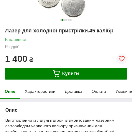
Лазер для холодної пристрілки.45 калібр
В наявності
Роздріб
1 400
₴
Купити
Опис
Характеристики
Доставка
Оплата
Умови п
Опис
Виготовлений із латуні патрон із вмонтованим лазерним
світлодіодом червоного кольору призначений для
калібрування та настроювання прицільних засобів зброї