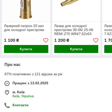
Лазерний патрон 20 кал
Лазер для холодної
Лазе
для холодної пристрілки
пристрілки 30-06/.25-06
холо
REM/.270 WIN/7,62x63
7.62
7MM
1 100
1 200
1 7
₴
₴
Купити
Купити
Про нас
87% позитивних з 121 відгука за рік
Працює з 13.02.2025
м. Київ
Київ, Україна
Контакти