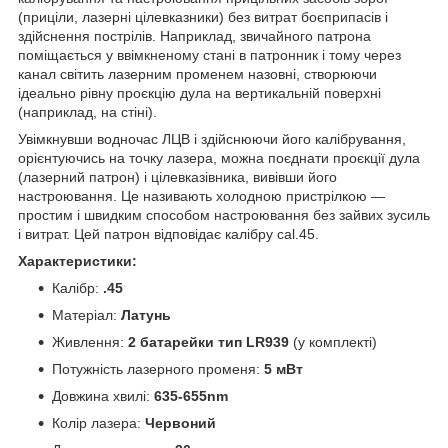
(приціли, лазерні цілевказники) без витрат боєприпасів і
здійснення пострілів. Наприклад, звичайного патрона
поміщається у ввімкненому стані в патронник і тому через
канал світить лазерним променем назовні, створюючи
ідеально рівну проєкцію дула на вертикальній поверхні
(наприклад, на стіні).
Увімкнувши водночас ЛЦВ і здійснюючи його калібрування,
орієнтуючись на точку лазера, можна поєднати проєкції дула
(лазерний патрон) і цілевказівника, вивівши його
настроювання. Це називають холодною пристрілкою —
простим і швидким способом настроювання без зайвих зусиль
і витрат. Цей патрон відповідає калібру cal.45.
Характеристики:
Калібр:
.45
Матеріал:
Латунь
Живлення:
2 батарейки тип LR939
(у комплекті)
Потужність лазерного променя:
5 мВт
Довжина хвилі:
635-655nm
Колір лазера:
Червоний