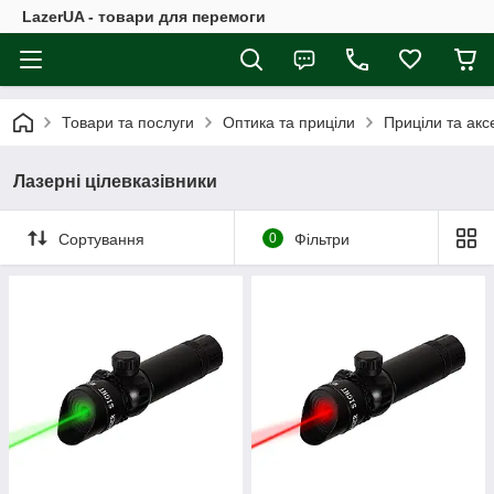
LazerUA - товари для перемоги
Товари та послуги
Оптика та приціли
Приціли та акс
Лазерні цілевказівники
Сортування
0
Фільтри