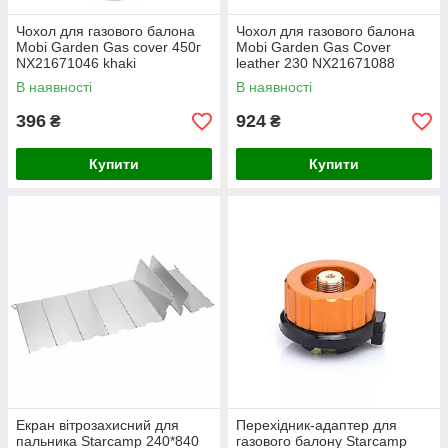
Чохол для газового балона
Чохол для газового балона
Mobi Garden Gas сover 450г
Mobi Garden Gas Cover
NX21671046 khaki
leather 230 NX21671088
brown
В наявності
В наявності
396
924
₴
₴
Купити
Купити
Екран вітрозахисний для
Перехідник-адаптер для
пальника Starcamp 240*840
газового балону Starcamp