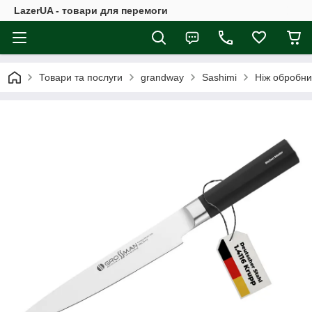
LazerUA - товари для перемоги
Товари та послуги
grandway
Sashimi
Ніж обробни