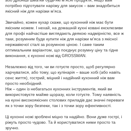
потрібно підготувати нарізку для закусок – вам знадобиться
якісний ніж для нарізки м'яса.
Звичайно, кожен кухар скаже, що кухонний ніж має бути
якісним ножем. І нехай, на домашній кухні ковані ексклюзиви
для профі найчастіше виглядають деякою надмірністю, все ж
таки, розумним буде купити ніж для нарізки м'яса з якісної
нержавіючої сталі за розумною ціною. І саме таким
оптимальним варіантом, що поєднує розумну ціну та гідне
виконання, є кухонні ножі від GROSSMAN.
Незалежно від того, чи ви готуєте просто, щоб регулярно
харчуватися, або тому, що кулінарія – ваше хобі (або навіть
сенс життя), гострий, міцний і надійний кухонний ніж вам
просто необхідний.
Ніж – один із небагатьох кухонних інструментів, який ви
використовуєте майже щоразу, коли готуєте. Тому наявність
на кухні високоякісних столових приладів дає значні переваги
як з точки зору безпеки, так і з точки зору ефективності.
Ці кухонні ножі зроблені міцно та надійно. Вони дуже гострі, і
ріжуть просто чудово. Та й користуватися ними просто та
зручно.