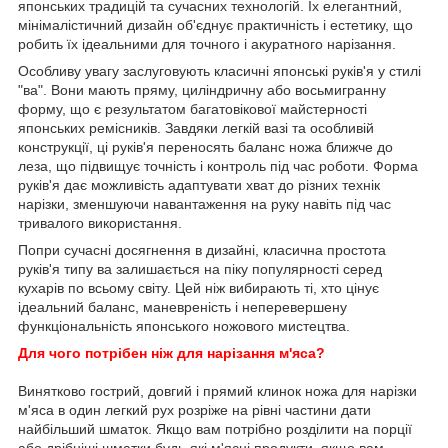
японських традицій та сучасних технологій. Їх елегантний,
мінімалістичний дизайн об'єднує практичність і естетику, що
робить їх ідеальними для точного і акуратного нарізання.
Особливу увагу заслуговують класичні японські руків'я у стилі
"ва". Вони мають пряму, циліндричну або восьмигранну
форму, що є результатом багатовікової майстерності
японських ремісників. Завдяки легкій вазі та особливій
конструкції, ці руків'я переносять баланс ножа ближче до
леза, що підвищує точність і контроль під час роботи. Форма
руків'я дає можливість адаптувати хват до різних технік
нарізки, зменшуючи навантаження на руку навіть під час
тривалого використання.
Попри сучасні досягнення в дизайні, класична простота
руків'я типу ва залишається на піку популярності серед
кухарів по всьому світу. Цей ніж вибирають ті, хто цінує
ідеальний баланс, маневреність і неперевершену
функціональність японського ножового мистецтва.
Для чого потрібен ніж для нарізання м'яса?
Винятково гострий, довгий і прямий клинок ножа для нарізки
м'яса в один легкий рух розріже на рівні частини дати
найбільший шматок. Якщо вам потрібно розділити на порції
або дрібніші шматки будь-які м'ясні продукти, якщо вам