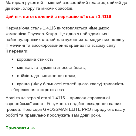
Матеріал рукоятей – міцний зносостійкий пластик, стійкий до
дії води, хлору та миючих засобів.
Цей ніж виготовлений з нержавіючої сталі 1.4116
Нержавіюча сталь 1.4116 виготовляється німецькою
компанією Thyssen-Krupp. Це одна з найвідоміших і
найпопулярніших сталей для кухонних та медичних ножів у
Німеччині та високорозвинених країнах по всьому світу.
Її переваги:
корозійна стійкість;
міцність та відмінна зносостійкість;
стійкість до виникнення плям;
краща (ніж у більшості сталей цього класу) тривалість
збереження гостроти леза.
Ножі та клівера зі сталі 1.4116 – приклад справжньої
європейської якості. Розумне та надійне вкладення ваших
грошей. Ножі серії GROSSMAN ELITE PRO порадують вас у
роботі та правильно прослужать вам довгі роки.
Приховати