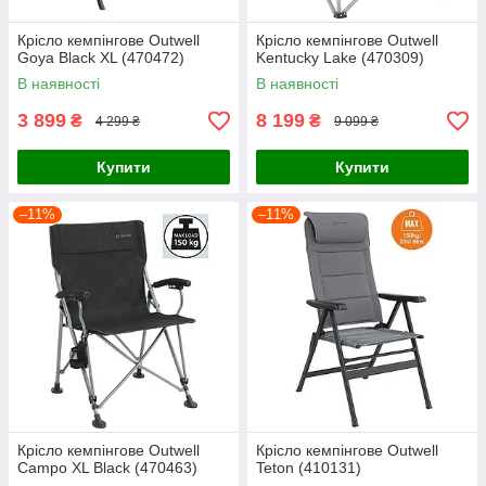
Крісло кемпінгове Outwell
Крісло кемпінгове Outwell
Goya Black XL (470472)
Kentucky Lake (470309)
В наявності
В наявності
3 899
8 199
₴
₴
4 299 ₴
9 099 ₴
Купити
Купити
–11%
–11%
Крісло кемпінгове Outwell
Крісло кемпінгове Outwell
Campo XL Black (470463)
Teton (410131)