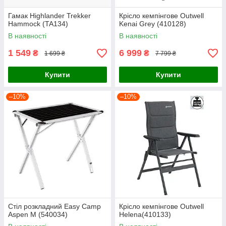
Гамак Highlander Trekker
Крісло кемпінгове Outwell
Hammock (TA134)
Kenai Grey (410128)
В наявності
В наявності
1 549
6 999
₴
₴
1 699 ₴
7 799 ₴
Купити
Купити
–10%
–10%
Стіл розкладний Easy Camp
Крісло кемпінгове Outwell
Aspen M (540034)
Helena(410133)