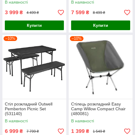
В наявності
В наявності
3 999
7 599
₴
₴
4 499 ₴
8 499 ₴
Купити
Купити
–10%
–10%
Cтіл розкладний Outwell
Стілець розкладний Easy
Pemberton Picnic Set
Camp Willow Compact Chair
(531140)
(480081)
В наявності
В наявності
6 999
1 399
₴
₴
7 799 ₴
1 549 ₴