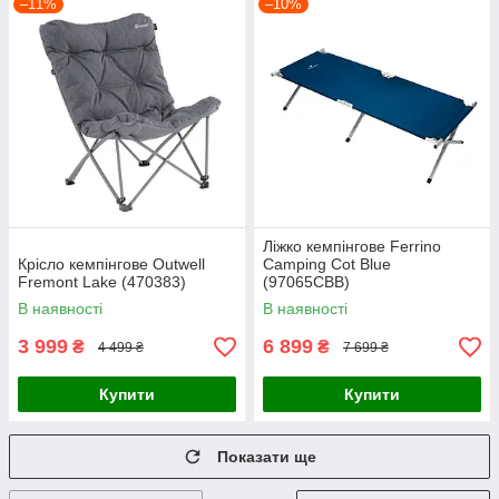
–11%
–10%
Ліжко кемпінгове Ferrino
Крісло кемпінгове Outwell
Camping Cot Blue
Fremont Lake (470383)
(97065CBB)
В наявності
В наявності
3 999
6 899
₴
₴
4 499 ₴
7 699 ₴
Купити
Купити
Показати ще