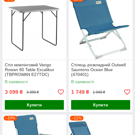
Стіл кемпінговий Vango
Стілець розкладний Outwell
Rowan 80 Table Excalibur
Sauntons Ocean Blue
(TBPROWAN E27TDC)
(470401)
В наявності
В наявності
3 099
1 749
₴
₴
3 399 ₴
1 949 ₴
Купити
Купити
–10%
–11%