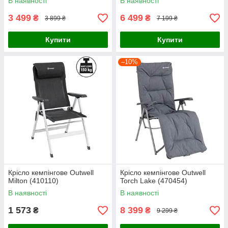
В наявності
В наявності
3 499
6 499
₴
₴
3 899 ₴
7 199 ₴
Купити
Купити
–10%
Крісло кемпінгове Outwell
Крісло кемпінгове Outwell
Milton (410110)
Torch Lake (470454)
В наявності
В наявності
1 573
8 399
₴
₴
9 299 ₴