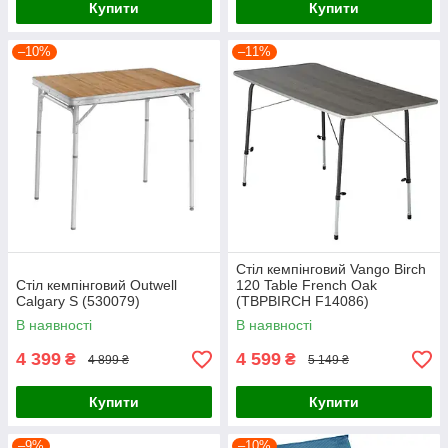
Купити
Купити
–10%
–11%
Стіл кемпінговий Vango Birch
Стіл кемпінговий Outwell
120 Table French Oak
Calgary S (530079)
(TBPBIRCH F14086)
В наявності
В наявності
4 399
4 599
₴
₴
4 899 ₴
5 149 ₴
Купити
Купити
–9%
–10%