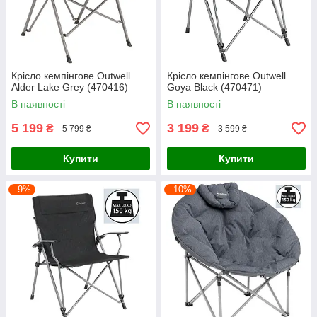
Крісло кемпінгове Outwell
Крісло кемпінгове Outwell
Alder Lake Grey (470416)
Goya Black (470471)
В наявності
В наявності
5 199
3 199
₴
₴
5 799 ₴
3 599 ₴
Купити
Купити
–9%
–10%