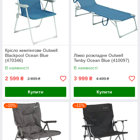
Крісло кемпінгове Outwell
Blackpool Ocean Blue
Ліжко розкладне Outwell
(470346)
Tenby Ocean Blue (410097)
В наявності
В наявності
2 599
3 999
₴
₴
2 899 ₴
4 499 ₴
Купити
Купити
–10%
–11%