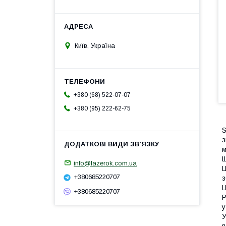
Київ, Україна
+380 (68) 522-07-07
+380 (95) 222-62-75
S
з
м
Щ
info@lazerok.com.ua
Ц
+380685220707
з
Ц
+380685220707
Р
у
У