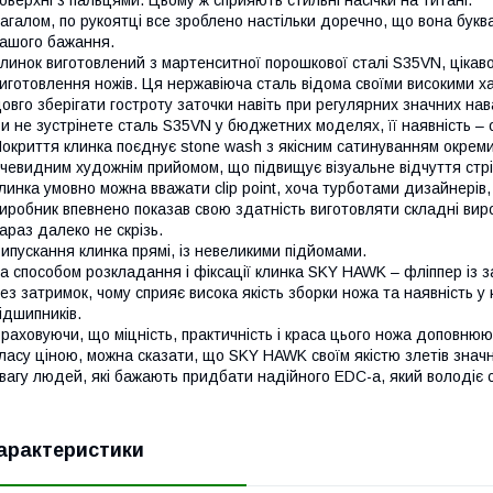
оверхні з пальцями. Цьому ж сприяють стильні насічки на титані.
агалом, по рукоятці все зроблено настільки доречно, що вона букв
ашого бажання.
линок виготовлений з мартенситної порошкової сталі S35VN, ціка
иготовлення ножів. Ця нержавіюча сталь відома своїми високими х
овго зберігати гостроту заточки навіть при регулярних значних н
и не зустрінете сталь S35VN у бюджетних моделях, її наявність – 
окриття клинка поєднує stone wash з якісним сатинуванням окреми
чевидним художнім прийомом, що підвищує візуальне відчуття стрі
линка умовно можна вважати clip point, хоча турботами дизайнерів
иробник впевнено показав свою здатність виготовляти складні вироб
араз далеко не скрізь.
ипускання клинка прямі, із невеликими підйомами.
а способом розкладання і фіксації клинка SKY HAWK – фліппер із з
ез затримок, чому сприяє висока якість зборки ножа та наявність у 
ідшипників.
раховуючи, що міцність, практичність і краса цього ножа доповнюю
ласу ціною, можна сказати, що SKY HAWK своїм якістю злетів значн
вагу людей, які бажають придбати надійного EDC-а, який володіє
арактеристики