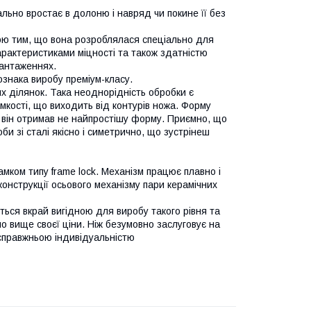
ально вростає в долоню і навряд чи покине її без
вою тим, що вона розроблялася спеціально для
арактеристиками міцності та також здатністю
авантаженнях.
ознака виробу преміум-класу.
х ділянок. Така неоднорідність обробки є
мкості, що виходить від контурів ножа. Форму
, він отримав не найпростішу форму. Приємно, що
и зі сталі якісно і симетрично, що зустрінеш
амком типу frame lock. Механізм працює плавно і
конструкції осьового механізму пари керамічних
ться вкрай вигідною для виробу такого рівня та
о вище своєї ціни. Ніж безумовно заслуговує на
 справжньою індивідуальністю