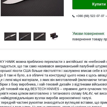
Купити
+380 (68) 522-07-07
повернення товару п
KY HAWK можна приблизно перекласти з англійської як «небесний я
гадується, що так само називався американський палубний штурмов
орської піхоти США більше півстоліття і заслужено вписав себе в іст
о б там ні було, а в обличчі та конструкції цього ножа є щось авіац
е і легкі міцні матеріали, з яких він виготовлений (включаючи титан
бірки з боку виробника, і хай-тековий дизайн з відтінками військово
ей топовий ніж від BESTECH KNIVES – справжнє дитя сучасних технол
уків'я ножа цілком виготовлено з титанового сплаву 6AL4V, чиї ви
 найвідповідальніших вузлах виробів аерокосмічної галузі.
 передній частині рукоятки знаходяться вуглецеві вставки, що при