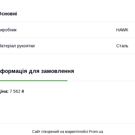
Основні
иробник
HAWK
атеріал рукоятки
Сталь
нформація для замовлення
іна:
7 562 ₴
Сайт створений на маркетплейсі
Prom.ua