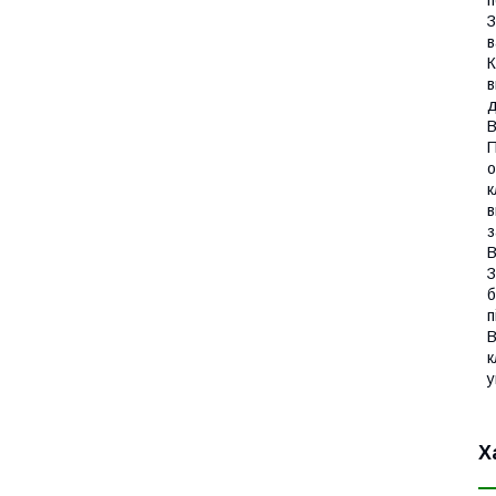
п
З
в
К
в
д
В
П
о
к
в
з
В
З
б
п
В
к
у
Х