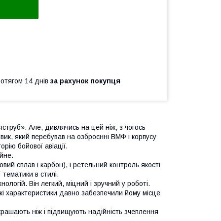
ротягом 14 днів
за рахунок покупця
струб». Але, дивлячись на цей ніж, з чогось
ик, який перебував на озброєнні ВМФ і корпусу
орію бойової авіації.
ійне.
овий сплав і карбон), і ретельний контроль якості
ї тематики в стилі.
огій. Він легкий, міцний і зручний у роботі.
сокі характеристики давно забезпечили йому місце
крашають ніж і підвищують надійність зчеплення