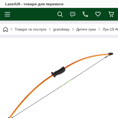
LazerUA - товари для перемоги
Товари та послуги
grandway
Дитячі луки
Лук-19 A