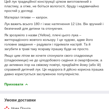
Цей лук традиційної конструкції цілком виготовлений з
пластику, а отже, не боїться вологості, бруду і надзвичайно
простий у догляді.
Матеріал тятиви — капрон.
Лук важить всього 180 г і має натягнення 12 Lbs. Він зручний і
безпечний для дитини та оточуючих.
Як зрозуміло з назви (Yellow), плечі цього лука –
життєрадісного жовтого кольору. І це чудово, адже його
головне завдання – радувати і піднімати настрій. Та й
загубити в траві таку яскраву іграшку буде не просто.
Якщо цим літом ви хочете спонукати свого спадкоємця
(спадкоємицю) не до цілодобового сидіння зі смартфоном, а
до активних ігор на свіжому повітрі, придбайте йому (або їй)
справжній дитячий лук. Ця недорога й дійсно корисна іграшка
давно користується заслуженою популярністю.
Приховати
Умови доставки
Нова Пошта