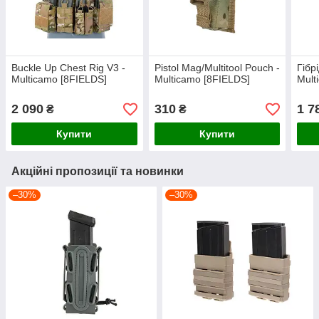
Buckle Up Chest Rig V3 -
Pistol Mag/Multitool Pouch -
Гібр
Multicamo [8FIELDS]
Multicamo [8FIELDS]
Mult
2 090
310
1 7
₴
₴
Купити
Купити
Акційні пропозиції та новинки
–30%
–30%