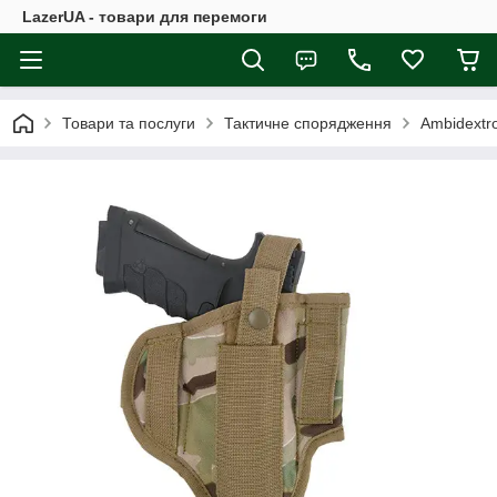
LazerUA - товари для перемоги
Товари та послуги
Тактичне спорядження
Ambidextro