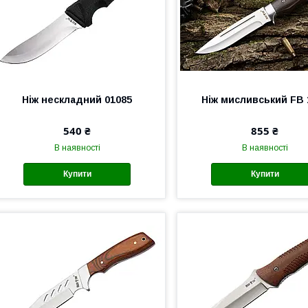
Ніж нескладний 01085
Ніж мисливський FB 
540 ₴
855 ₴
В наявності
В наявності
Купити
Купити