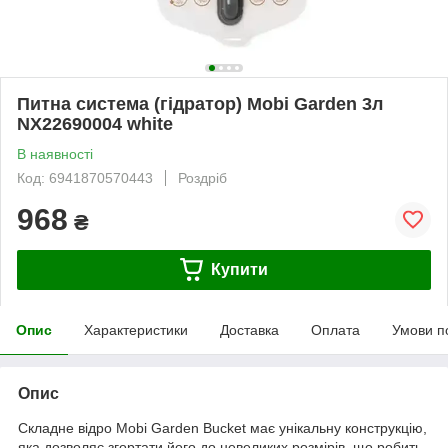
Питна система (гідратор) Mobi Garden 3л
NX22690004 whіte
В наявності
Код: 6941870570443
Роздріб
968
₴
Купити
Опис
Характеристики
Доставка
Оплата
Умови п
Опис
Складне відро Mobi Garden Bucket має унікальну конструкцію,
яка дозволяє згортати його до невеликих розмірів, що робить