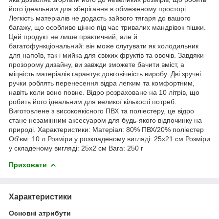
його ідеальним для зберігання в обмеженому просторі.
Легкість матеріалів не додасть зайвого тягаря до вашого
багажу, що особливо цінно під час тривалих мандрівок пішки.
Цей продукт не лише практичний, але й
багатофункціональний: він може слугувати як холодильник
для напоїв, так і мийка для свіжих фруктів та овочів. Завдяки
прозорому дизайну, ви завжди зможете бачити вміст, а
міцність матеріалів гарантує довговічність виробу. Дві зручні
ручки роблять перенесення відра легким та комфортним,
навіть коли воно повне. Відро розраховане на 10 літрів, що
робить його ідеальним для великої кількості потреб.
Виготовлене з високоякісного ПВХ та поліестеру, це відро
стане незамінним аксесуаром для будь-якого відпочинку на
природі. Характеристики: Матеріал: 80% ПВХ/20% поліестер
Об'єм: 10 л Розміри у розкладеному вигляді: 25x21 см Розміри
у складеному вигляді: 25x2 см Вага: 250 г
Приховати
Характеристики
Основні атрибути