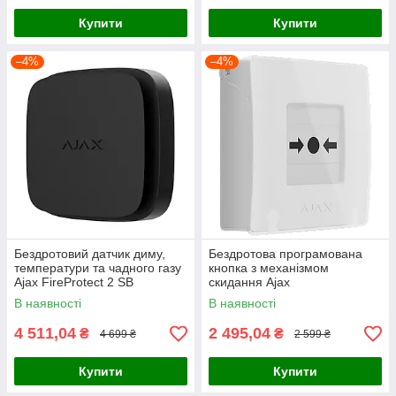
Купити
Купити
–4%
–4%
Бездротовий датчик диму,
Бездротова програмована
температури та чадного газу
кнопка з механізмом
Ajax FireProtect 2 SB
скидання Ajax
(Heat/Smoke/CO) (8EU) Black
ManualCallPoint Jeweller
В наявності
В наявності
White
4 511,04
2 495,04
₴
₴
4 699 ₴
2 599 ₴
Купити
Купити