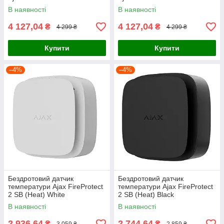
(Heat/CO) Black
(Heat/CO) White
В наявності
В наявності
4 127,04
4 127,04
₴
₴
4 299 ₴
4 299 ₴
Купити
Купити
–4%
–4%
Бездротовий датчик
Бездротовий датчик
температури Ajax FireProtect
температури Ajax FireProtect
2 SB (Heat) White
2 SB (Heat) Black
В наявності
В наявності
2 936,64
2 744,64
₴
₴
3 059 ₴
2 859 ₴