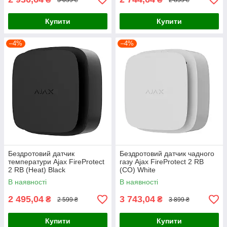
Купити
Купити
–4%
–4%
Бездротовий датчик
Бездротовий датчик чадного
температури Ajax FireProtect
газу Ajax FireProtect 2 RB
2 RB (Heat) Black
(CO) White
В наявності
В наявності
2 495,04
3 743,04
₴
₴
2 599 ₴
3 899 ₴
Купити
Купити