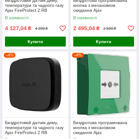
Бездротовий датчик диму,
Бездротова програмована
температури та чадного газу
кнопка з механізмом
Ajax FireProtect 2 RB
скидання Ajax
(Heat/Smoke/CO) (8EU) White
ManualCallPoint Jeweller Blue
В наявності
В наявності
4 127,04
2 495,04
₴
₴
4 299 ₴
2 599 ₴
Купити
Купити
–4%
–4%
Бездротовий датчик диму,
Бездротова програмована
температури та чадного газу
кнопка з механізмом
Ajax FireProtect 2 RB
скидання Ajax
(Heat/Smoke/CO) (8EU) Black
ManualCallPoint Jeweller