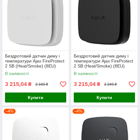
Бездротовий датчик диму і
Бездротовий датчик диму і
температури Ajax FireProtect
температури Ajax FireProtect
2 SB (Heat/Smoke) (8EU)
2 SB (Heat/Smoke) (8EU)
White
Black
В наявності
В наявності
3 215,04
3 215,04
₴
₴
3 349 ₴
3 349 ₴
Купити
Купити
–4%
–4%