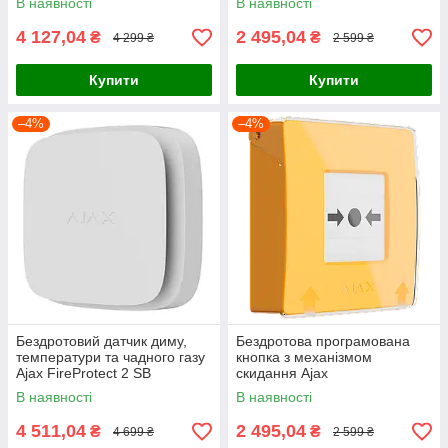
В наявності
В наявності
Green
4 127,04
2 495,04
₴
₴
4 299 ₴
2 599 ₴
Купити
Купити
–4%
–4%
Бездротовий датчик диму,
Бездротова програмована
температури та чадного газу
кнопка з механізмом
Ajax FireProtect 2 SB
скидання Ajax
(Heat/Smoke/CO) (8EU) White
ManualCallPoint Jeweller
В наявності
В наявності
Yellow
4 511,04
2 495,04
₴
₴
4 699 ₴
2 599 ₴