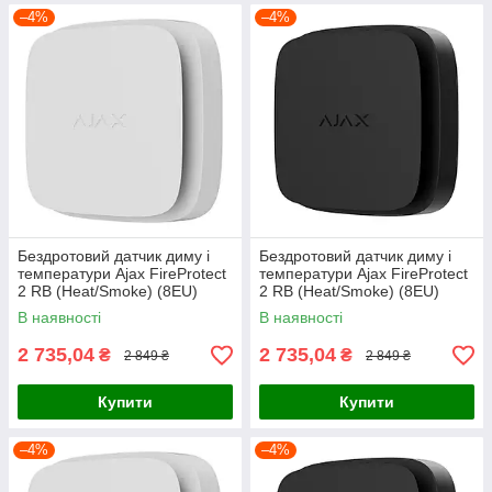
–4%
–4%
Бездротовий датчик диму і
Бездротовий датчик диму і
температури Ajax FireProtect
температури Ajax FireProtect
2 RB (Heat/Smoke) (8EU)
2 RB (Heat/Smoke) (8EU)
White
Black
В наявності
В наявності
2 735,04
2 735,04
₴
₴
2 849 ₴
2 849 ₴
Купити
Купити
–4%
–4%