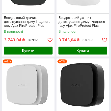
Бездротовий датчик
Бездротовий датчик
детектування диму і чадного
детектування диму і чадного
газу Ajax FireProtect Plus
газу Ajax FireProtect Plus
Black (25429.16.BL1)
White (25434.16.WH1)
В наявності
В наявності
3 743,04
3 743,04
₴
₴
3 899 ₴
3 899 ₴
Купити
Купити
–4%
–4%