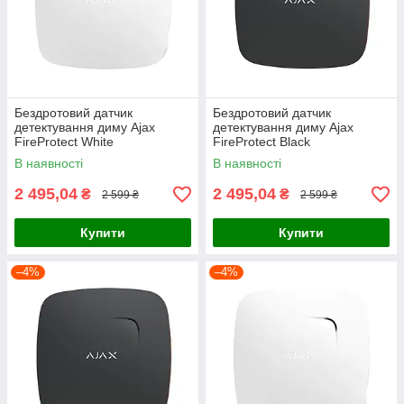
Бездротовий датчик
Бездротовий датчик
детектування диму Ajax
детектування диму Ajax
FireProtect White
FireProtect Black
(25438.10.WH1)
(25427.10.BL1)
В наявності
В наявності
2 495,04
2 495,04
₴
₴
2 599 ₴
2 599 ₴
Купити
Купити
–4%
–4%