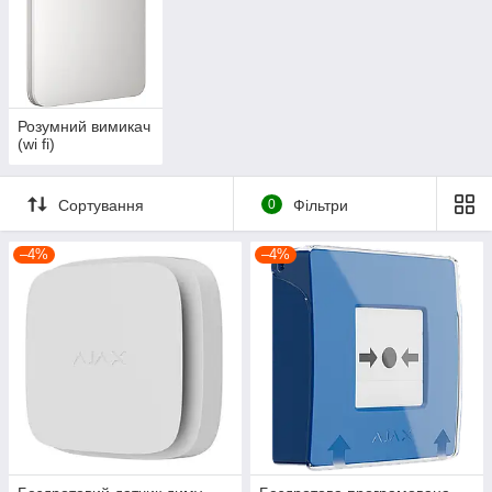
Розумний вимикач
(wi fi)
Сортування
0
Фільтри
–4%
–4%