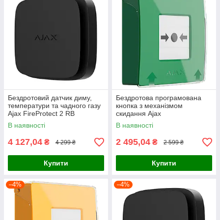
Бездротовий датчик диму,
Бездротова програмована
температури та чадного газу
кнопка з механізмом
Ajax FireProtect 2 RB
скидання Ajax
(Heat/Smoke/CO) (8EU) Black
ManualCallPoint Jeweller
В наявності
В наявності
Green
4 127,04
2 495,04
₴
₴
4 299 ₴
2 599 ₴
Купити
Купити
–4%
–4%