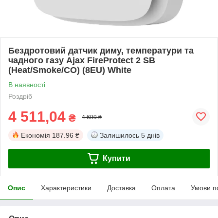
Бездротовий датчик диму, температури та
чадного газу Ajax FireProtect 2 SB
(Heat/Smoke/CO) (8EU) White
В наявності
Роздріб
4 511,04
₴
4 699 ₴
Економія
187.96 ₴
Залишилось
5 днів
Купити
Опис
Характеристики
Доставка
Оплата
Умови п