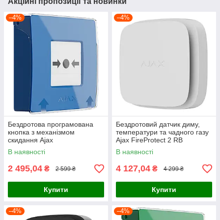
Акційні пропозиції та новинки
–4%
–4%
Бездротова програмована
Бездротовий датчик диму,
кнопка з механізмом
температури та чадного газу
скидання Ajax
Ajax FireProtect 2 RB
ManualCallPoint Jeweller Blue
(Heat/Smoke/CO) (8EU) White
В наявності
В наявності
2 495,04
4 127,04
₴
₴
2 599 ₴
4 299 ₴
Купити
Купити
–4%
–4%