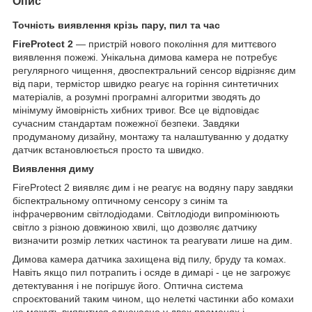
Опис
Точність виявлення крізь пару, пил та час
FireProtect 2
— пристрій нового покоління для миттєвого
виявлення пожежі. Унікальна димова камера не потребує
регулярного чищення, двоспектральний сенсор відрізняє дим
від пари, термістор швидко реагує на горіння синтетичних
матеріалів, а розумні програмні алгоритми зводять до
мінімуму ймовірність хибних тривог. Все це відповідає
сучасним стандартам пожежної безпеки. Завдяки
продуманому дизайну, монтажу та налаштуванню у додатку
датчик встановлюється просто та швидко.
Виявлення диму
FireProtect 2 виявляє дим і не реагує на водяну пару завдяки
біспектральному оптичному сенсору з синім та
інфрачервоним світлодіодами. Світлодіоди випромінюють
світло з різною довжиною хвилі, що дозволяє датчику
визначити розмір летких частинок та реагувати лише на дим.
Димова камера датчика захищена від пилу, бруду та комах.
Навіть якщо пил потрапить і осяде в димарі - це не загрожує
детектування і не погіршує його. Оптична система
спроєктований таким чином, що нелеткі частинки або комахи
не можуть виявитися одночасно у двох променях і