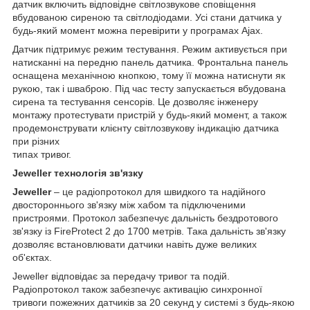
датчик включить відповідне світлозвукове сповіщення
вбудованою сиреною та світлодіодами. Усі стани датчика у
будь-який момент можна перевірити у програмах Ajax.
Датчик підтримує режим тестування. Режим активується при
натисканні на передню панель датчика. Фронтальна панель
оснащена механічною кнопкою, тому її можна натиснути як
рукою, так і шваброю. Під час тесту запускається вбудована
сирена та тестування сенсорів. Це дозволяє інженеру
монтажу протестувати пристрій у будь-який момент, а також
продемонструвати клієнту світлозвукову індикацію датчика
при різних
типах тривог.
Jeweller технологія зв'язку
Jeweller
– це радіопротокол для швидкого та надійного
двостороннього зв'язку між хабом та підключеними
пристроями. Протокол забезпечує дальність бездротового
зв'язку із FireProtect 2 до 1700 метрів. Така дальність зв'язку
дозволяє встановлювати датчики навіть дуже великих
об'єктах.
Jeweller відповідає за передачу тривог та подій.
Радіопротокол також забезпечує активацію синхронної
тривоги пожежних датчиків за 20 секунд у системі з будь-якою