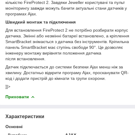
кількістю FireProtect 2. Завдяки Jeweller користувачі та пульт
моніторингу завжди можуть бачити актуальні стани датчиків у
програмах Ajax.
Швидкий монтаж та підключення
Для встановлення FireProtect 2 не потрібно розбирати корпус
датчика. Змінні або незмінні батареї встановлено, а кріплення
SmartBracket знімається з датчика без інструментів. Кріпильна
панель SmartBracket має ступінь свободи 90°. Це дозволяє
інженеру монтажу вирівняти положення датчика
після встановлення.
Датчик підключається до системи безпеки Ajax менш ніж за
хвилину. Достатньо відкрити програму Ajax, просканувати QR-
код і додати пристрій до кімнати та групи охорони.
]]>
Приховати
Характеристики
Основні
Виробник
AJAX