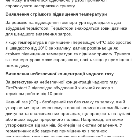
спровокувати несправжню тривогу.
Виявлення стрімкого підвищення температури
За реакцію на підвищення температури відповідають два
вбудовані термістори. Термістори знаходяться зовні датчика
для швидшого виявлення загроз.
Якщо температура в приміщенні перевищує 64°C або зростає
зі швидкістю від 10°C за хвилину, датчик розпізнає це як
стрімке підвищення температури та піднімає тривогу. Тривога
за температурою може спрацювати, навіть якщо у приміщенні
немає диму.
Виявлення небезпечної концентрації чадного газу
За детектування небезпечної концентрації чадного газу
FireProtect 2 відповідає вбудований хімічний сенсор з
терміном роботи від 10 років.
Чадний газ (CO) - безбарвний газ без смаку та запаху, який
утворюється при неповному згорянні палива в автомобільних
двигунах та опалювальних приладах, що працюють на вугіллі
або інших видах природного палива. Наприклад, він може
утворюватися від камінів, бойлерів чи систем опалення. У
герметичних або закритих приміщеннях з поганою
вентиляцією можливе накопичення небезпечної для життя