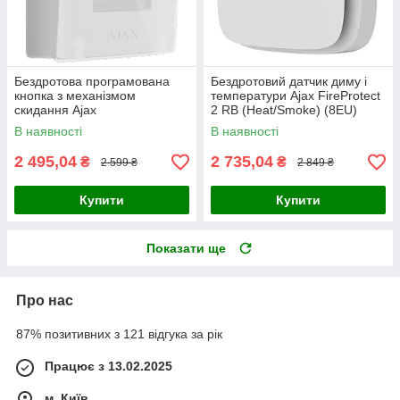
Бездротова програмована
Бездротовий датчик диму і
кнопка з механізмом
температури Ajax FireProtect
скидання Ajax
2 RB (Heat/Smoke) (8EU)
ManualCallPoint Jeweller
White
В наявності
В наявності
White
2 495,04
2 735,04
₴
₴
2 599 ₴
2 849 ₴
Купити
Купити
Показати ще
Про нас
87% позитивних з 121 відгука за рік
Працює з 13.02.2025
м. Київ