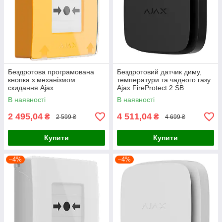
Бездротова програмована
Бездротовий датчик диму,
кнопка з механізмом
температури та чадного газу
скидання Ajax
Ajax FireProtect 2 SB
ManualCallPoint Jeweller
(Heat/Smoke/CO) (8EU) Black
В наявності
В наявності
Yellow
2 495,04
4 511,04
₴
₴
2 599 ₴
4 699 ₴
Купити
Купити
–4%
–4%