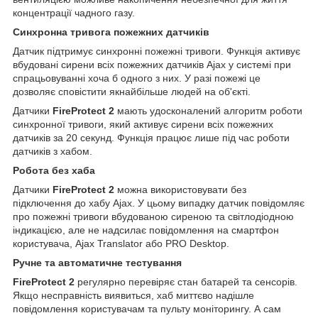
концентрації чадного газу.
Синхронна тривога пожежних датчиків
Датчик підтримує синхронні пожежні тривоги. Функція активує
вбудовані сирени всіх пожежних датчиків Ajax у системі при
спрацьовуванні хоча б одного з них. У разі пожежі це
дозволяє сповістити якнайбільше людей на об'єкті.
Датчики
FireProtect 2
мають удосконалений алгоритм роботи
синхронної тривоги, який активує сирени всіх пожежних
датчиків за 20 секунд. Функція працює лише під час роботи
датчиків з хабом.
Робота без хаба
Датчики
FireProtect 2
можна використовувати без
підключення до хабу Ajax. У цьому випадку датчик повідомляє
про пожежні тривоги вбудованою сиреною та світлодіодною
індикацією, але не надсилає повідомлення на смартфон
користувача, Ajax Translator або PRO Desktop.
Ручне та автоматичне тестування
FireProtect 2
регулярно перевіряє стан батарей та сенсорів.
Якщо несправність виявиться, хаб миттєво надішле
повідомлення користувачам та пульту моніторингу. А сам