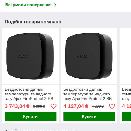
Всі умови повернення
Подібні товари компанії
Бездротовий датчик
Бездротовий датчик
Безд
температури та чадного
температури та чадного
темп
газу Ajax FireProtect 2 RB
газу Ajax FireProtect 2 SB
газу
(Heat/CO) Black
(Heat/CO) Black
(Hea
3 743,04
4 127,04
4 1
₴
₴
3 899 ₴
4 299 ₴
Купити
Купити