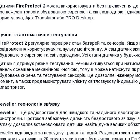
Датчики
FireProtect 2
можна використовувати без підключення до х
ро пожежні тривоги вбудованою сиреною та світлодіодною індика
ористувача, Ajax Translator або PRO Desktop.
Ручне та автоматичне тестування
ireProtect 2
регулярно перевіряє стан батарей та сенсорів. Якщо 
овідомлення користувачам та пульту моніторингу. А сам датчик вкл
будованою сиреною та світлодіодами. Усі стани датчика у будь-як
атчик підтримує режим тестування. Режим активується при натиск
анель оснащена механічною кнопкою, тому її можна натиснути як ру
будована сирена та тестування сенсорів. Це дозволяє інженеру мо
омент, а також продемонструвати клієнту світлозвукову індикацію 
ипах тривог.
eweller технологія зв'язку
eweller
– це радіопротокол для швидкого та надійного двосторонн
ристроями. Протокол забезпечує дальність бездротового зв'язку із 
в'язку дозволяє встановлювати датчики навіть дуже великих об'єкт
eweller відповідає за передачу тривог та подій. Радіопротокол та
ожежних датчиків за 20 секунд у системі з будь-якою кількістю FireP