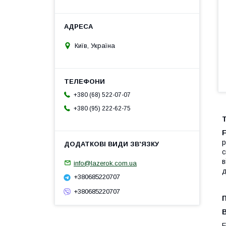
Київ, Україна
+380 (68) 522-07-07
+380 (95) 222-62-75
Т
F
р
с
в
info@lazerok.com.ua
д
+380685220707
+380685220707
F