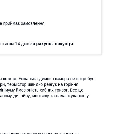
не приймає замовлення
ротягом 14 днів
за рахунок покупця
я пожежі. Унікальна димова камера не потребує
ри, термістор швидко реагує на горіння
інімуму ймовірність хибних тривог. Все це
маному дизайну, монтажу та налаштуванню у
ктральному оптичному сенсору з синім та