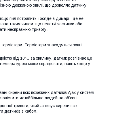
різною довжиною хвилі, що дозволяє датчику
кщо пил потрапить і осяде в димарі - це не
ована таким чином, що нелеткі частинки або
вати несправжню тривогу.
 термістори. Термістори знаходяться зовні
кістю від 10°C за хвилину, датчик розпізнає це
а температурою може спрацювати, навіть якщо у
ані сирени всіх пожежних датчиків Ajax у системі
сповістити якнайбільше людей на об'єкті.
нної тривоги, який активує сирени всіх
и датчиків з хабом.