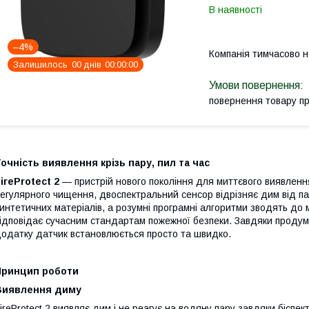
В наявності
–4%
Компанія тимчасово 
Залишилось
0
0
днів
0
0
0
0
0
0
повернення товару п
очність виявлення крізь пару, пил та час
ireProtect 2
— пристрій нового покоління для миттєвого виявленн
егулярного чищення, двоспектральний сенсор відрізняє дим від па
интетичних матеріалів, а розумні програмні алгоритми зводять до м
ідповідає сучасним стандартам пожежної безпеки. Завдяки проду
одатку датчик встановлюється просто та швидко.
Принцип роботи
Виявлення диму
ireProtect 2 виявляє дим і не реагує на водяну пару завдяки біспе