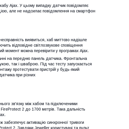
абу Ajax. У цьому випадку датчик повідомляє
цією, але не надсилає повідомлення на смартфон
несправність виявиться, хаб миттєво надішле
ючить відповідне світлозвукове сповіщення
ий момент можна перевірити у програмах Ajax.
анні на передню панель датчика. Фронтальна
кою, так і шваброю. Під час тесту запускається
нтажу протестувати пристрій у будь-який
датчика при різних
ього зв'язку між хабом та підключеними
FireProtect 2 до 1700 метрів. Така дальність
ах.
кож забезпечує активацію синхронної тривоги
rotect 2. Завдяки Jeweller користувачі та пульт