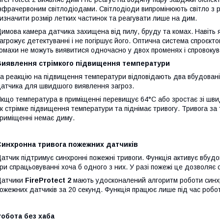
нфрачервоним світлодіодами. Світлодіоди випромінюють світло з 
изначити розмір летких частинок та реагувати лише на дим.
имова камера датчика захищена від пилу, бруду та комах. Навіть я
агрожує детектуванні і не погіршує його. Оптична система спроєкт
омахи не можуть виявитися одночасно у двох променях і спровоку
Виявлення стрімкого підвищення температури
а реакцію на підвищення температури відповідають два вбудовані
атчика для швидшого виявлення загроз.
кщо температура в приміщенні перевищує 64°C або зростає зі швид
к стрімке підвищення температури та піднімає тривогу. Тривога з
риміщенні немає диму.
Синхронна тривога пожежних датчиків
атчик підтримує синхронні пожежні тривоги. Функція активує вбудов
ри спрацьовуванні хоча б одного з них. У разі пожежі це дозволяє 
Датчики
FireProtect 2
мають удосконалений алгоритм роботи синхро
ожежних датчиків за 20 секунд. Функція працює лише під час робот
обота без хаба