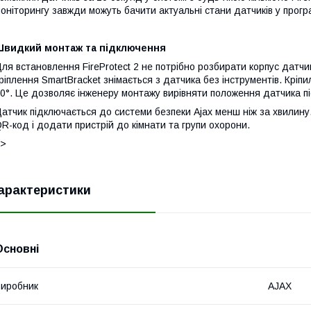
оніторингу завжди можуть бачити актуальні стани датчиків у прогр
Швидкий монтаж та підключення
ля встановлення FireProtect 2 не потрібно розбирати корпус датчик
ріплення SmartBracket знімається з датчика без інструментів. Кріп
0°. Це дозволяє інженеру монтажу вирівняти положення датчика п
атчик підключається до системи безпеки Ajax менш ніж за хвилину
R-код і додати пристрій до кімнати та групи охорони.
]>
арактеристики
Основні
иробник
AJAX