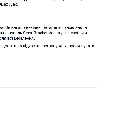
амах Ajax.
а. Змінні або незмінні батареї встановлено, а
ильна панель SmartBracket має ступінь свободи
ісля встановлення.
. Достатньо відкрити програму Ajax, просканувати