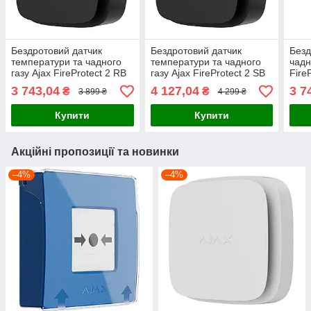
Бездротовий датчик
Бездротовий датчик
Безд
температури та чадного
температури та чадного
чадн
газу Ajax FireProtect 2 RB
газу Ajax FireProtect 2 SB
Fire
(Heat/CO) Black
(Heat/CO) Black
Whit
3 743,04
4 127,04
3 7
₴
₴
3 899 ₴
4 299 ₴
Купити
Купити
Акційні пропозиції та новинки
–4%
–4%