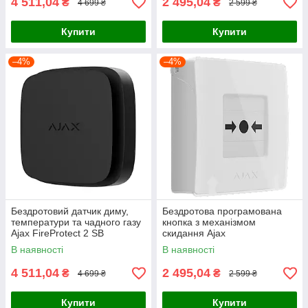
4 511,04
2 495,04
₴
₴
4 699 ₴
2 599 ₴
Купити
Купити
–4%
–4%
Бездротовий датчик диму,
Бездротова програмована
температури та чадного газу
кнопка з механізмом
Ajax FireProtect 2 SB
скидання Ajax
(Heat/Smoke/CO) (8EU) Black
ManualCallPoint Jeweller
В наявності
В наявності
White
4 511,04
2 495,04
₴
₴
4 699 ₴
2 599 ₴
Купити
Купити