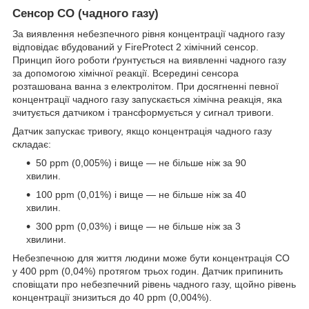
Сенсор CO (чадного газу)
За виявлення небезпечного рівня концентрації чадного газу
відповідає вбудований у FireProtect 2 хімічний сенсор.
Принцип його роботи ґрунтується на виявленні чадного газу
за допомогою хімічної реакції. Всередині сенсора
розташована ванна з електролітом. При досягненні певної
концентрації чадного газу запускається хімічна реакція, яка
зчитується датчиком і трансформується у сигнал тривоги.
Датчик запускає тривогу, якщо концентрація чадного газу
складає:
50 ppm (0,005%) і вище — не більше ніж за 90
хвилин.
100 ppm (0,01%) і вище — не більше ніж за 40
хвилин.
300 ppm (0,03%) і вище — не більше ніж за 3
хвилини.
Небезпечною для життя людини може бути концентрація CO
у 400 ppm (0,04%) протягом трьох годин. Датчик припинить
сповіщати про небезпечний рівень чадного газу, щойно рівень
концентрації знизиться до 40 ppm (0,004%).