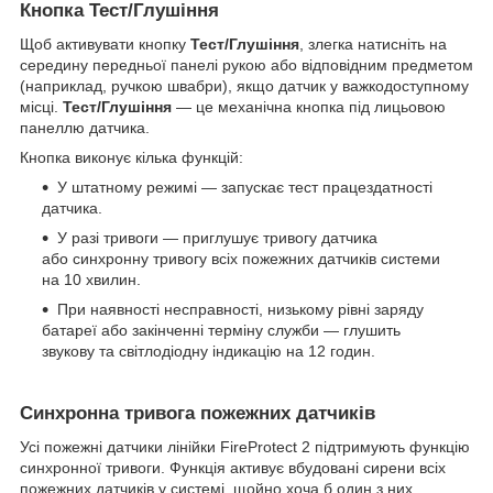
Кнопка Тест/Глушіння
Щоб активувати кнопку
Тест/Глушіння
, злегка натисніть на
середину передньої панелі рукою або відповідним предметом
(наприклад, ручкою швабри), якщо датчик у важкодоступному
місці.
Тест/Глушіння
— це механічна кнопка під лицьовою
панеллю датчика.
Кнопка виконує кілька функцій:
У штатному режимі — запускає тест працездатності
датчика.
У разі тривоги — приглушує тривогу датчика
або синхронну тривогу всіх пожежних датчиків системи
на 10 хвилин.
При наявності несправності, низькому рівні заряду
батареї або закінченні терміну служби — глушить
звукову та світлодіодну індикацію на 12 годин.
Синхронна тривога пожежних датчиків
Усі пожежні датчики лінійки FireProtect 2 підтримують функцію
синхронної тривоги. Функція активує вбудовані сирени всіх
пожежних датчиків у системі, щойно хоча б один з них