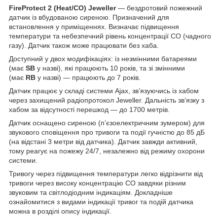
FireProtect 2 (Heat/CO) Jeweller
— бездротовий пожежний
датчик із вбудованою сиреною. Призначений для
встановлення у приміщеннях. Визначає підвищення
температури та небезпечний рівень концентрації CO (чадного
газу). Датчик також може працювати без хаба.
Доступний у двох модифікаціях: із незмінними батареями
(має
SB
у назві), які працюють 10 років, та зі змінними
(має
RB
у назві) — працюють до 7 років.
Датчик працює у складі системи Ajax, зв’язуючись із хабом
через захищений радіопротокол Jeweller. Дальність зв’язку з
хабом за відсутності перешкод — до 1700 метрів.
Датчик оснащено сиреною (п’єзоелектричним зумером) для
звукового сповіщення про тривоги та події гучністю до 85 дБ
(на відстані 3 метри від датчика). Датчик завжди активний,
тому реагує на пожежу 24/7, незалежно від режиму охорони
системи.
Тривогу через підвищення температури легко відрізнити від
тривоги через високу концентрацію СО завдяки різним
звуковим та світлодіодним індикаціям. Докладніше
ознайомитися з видами індикації тривог та подій датчика
можна в розділі опису індикації.