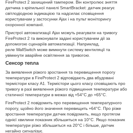
FireProtect 2 захищений тампером. Він контролює зняття
датчика з кріпильної панелі SmartBracket: датчик реагує
світлодіодною індикацією та надсилає сповіщення
користувачам у застосунки Ajax і на пульт моніторингу
охоронної компанії.
Пристрої автоматизації Ajax можуть реагувати на тривогу
FireProtect 2 та виконувати задані користувачем дії за
допомогою сценаріїв автоматизації. Наприклад,
реле WallSwitch може вимкнути систему вентиляції та
увімкнути аварійне освітлення за тривогою.
Сенсор тепла
За виявлення різкого зростання та перевищення порогу
температури в FireProtect 2 відповідають два вбудовані
термістори класу А1. Термістори цього класу сповіщають про
тривогу в разі виявлення різкого підвищення температури або
статичної температури в межах від +54°C до +65°C.
FireProtect 2 повідомить про перевищення температурного
порогу, щойно його значення перевищить +64°C. Про різке
зростання температури датчик повідомить, якщо протягом
однієї хвилини показник збільшиться на 10°C. Якщо показник
температури різко збільшиться на 20°C і більше, датчик
негайно сигналізує.