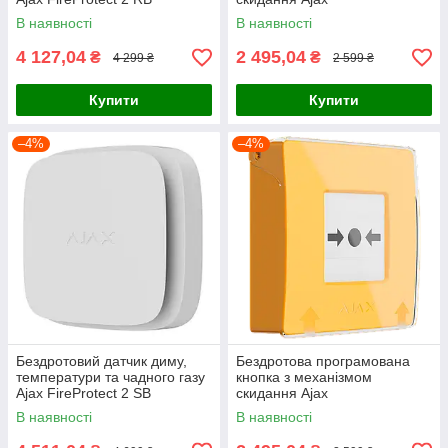
(Heat/Smoke/CO) (8EU) Black
ManualCallPoint Jeweller
В наявності
В наявності
Green
4 127,04
2 495,04
₴
₴
4 299 ₴
2 599 ₴
Купити
Купити
–4%
–4%
Бездротовий датчик диму,
Бездротова програмована
температури та чадного газу
кнопка з механізмом
Ajax FireProtect 2 SB
скидання Ajax
(Heat/Smoke/CO) (8EU) White
ManualCallPoint Jeweller
В наявності
В наявності
Yellow