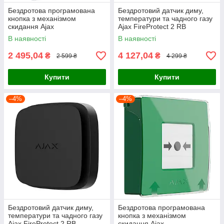
Бездротова програмована
Бездротовий датчик диму,
кнопка з механізмом
температури та чадного газу
скидання Ajax
Ajax FireProtect 2 RB
ManualCallPoint Jeweller Blue
(Heat/Smoke/CO) (8EU) White
В наявності
В наявності
2 495,04
4 127,04
₴
₴
2 599 ₴
4 299 ₴
Купити
Купити
–4%
–4%
Бездротовий датчик диму,
Бездротова програмована
температури та чадного газу
кнопка з механізмом
Ajax FireProtect 2 RB
скидання Ajax