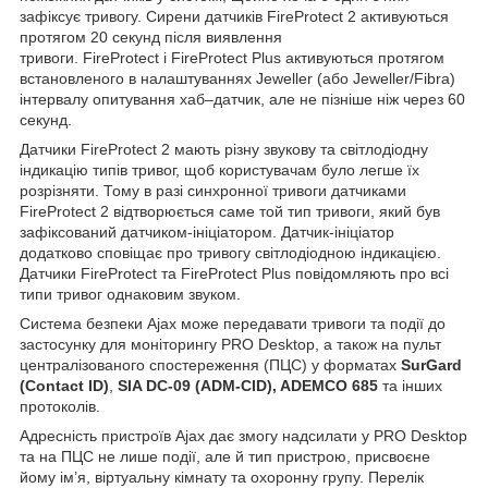
зафіксує тривогу. Сирени датчиків FireProtect 2 активуються
протягом 20 секунд після виявлення
тривоги. FireProtect і FireProtect Plus активуються протягом
встановленого в налаштуваннях Jeweller (або Jeweller/Fibra)
інтервалу опитування хаб–датчик, але не пізніше ніж через 60
секунд.
Датчики FireProtect 2 мають різну звукову та світлодіодну
індикацію типів тривог, щоб користувачам було легше їх
розрізняти. Тому в разі синхронної тривоги датчиками
FireProtect 2 відтворюється саме той тип тривоги, який був
зафіксований датчиком-ініціатором. Датчик-ініціатор
додатково сповіщає про тривогу світлодіодною індикацією.
Датчики FireProtect та FireProtect Plus повідомляють про всі
типи тривог однаковим звуком.
Система безпеки Ajax може передавати тривоги та події до
застосунку для моніторингу PRO Desktop, а також на пульт
централізованого спостереження (ПЦС) у форматах
SurGard
(Contact ID)
,
SIA DC-09 (ADM-CID), ADEMCO 685
та інших
протоколів.
Адресність пристроїв Ajax дає змогу надсилати у PRO Desktop
та на ПЦС не лише події, але й тип пристрою, присвоєне
йому ім’я, віртуальну кімнату та охоронну групу. Перелік