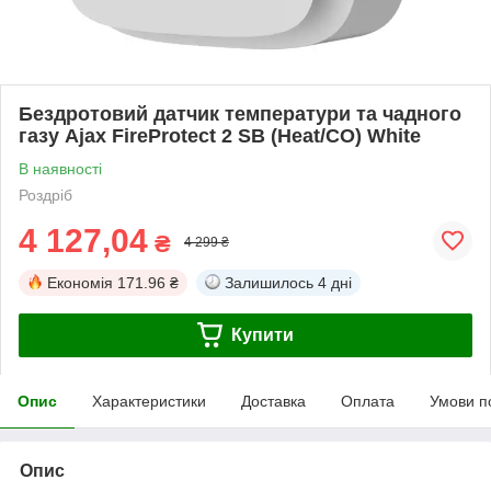
Бездротовий датчик температури та чадного
газу Ajax FireProtect 2 SB (Heat/CO) White
В наявності
Роздріб
4 127,04
₴
4 299 ₴
Економія
171.96 ₴
Залишилось
4 дні
Купити
Опис
Характеристики
Доставка
Оплата
Умови п
Опис