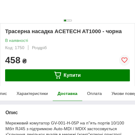
Трасерна насадка ACETECH AT1000 - чорна
В наявності
Код: 1750
Роздріб
458
₴
Купити
пис
Характеристики
Доставка
Оплата
Умови пове
Опис
Мережевий комутатор GV-001-H-05P на п"ять портів 10/100
Мбіт RJ45 з підтримкою Auto-MDI / MDIX застосовується
з"єднання декількох вузлів в мережі (комп"ютерні пристрої,