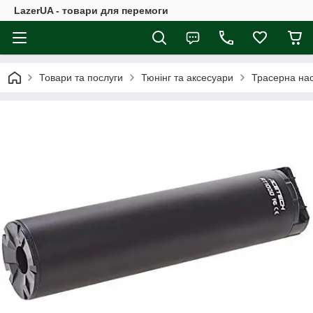
LazerUA - товари для перемоги
Товари та послуги
Тюнінг та аксесуари
Трасерна на