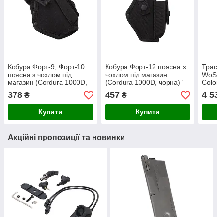
Кобура Форт-9, Форт-10
Кобура Форт-12 поясна з
Трас
поясна з чохлом під
чохлом під магазин
WoSp
магазин (Cordura 1000D,
(Cordura 1000D, чорна) '
Color
чорна) 10601 '
378
457
4 5
₴
₴
Купити
Купити
Акційні пропозиції та новинки