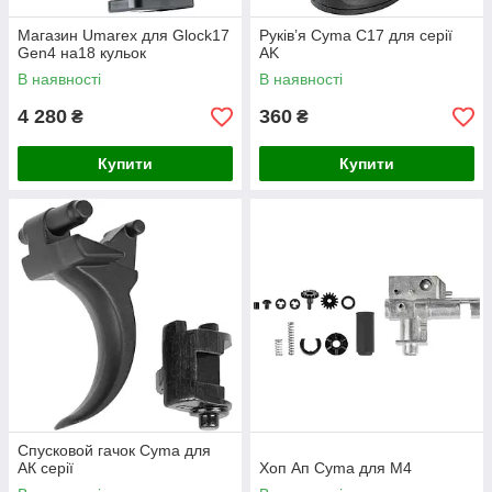
Магазин Umarex для Glock17
Руків’я Cyma С17 для серії
Gen4 на18 кульок
AK
В наявності
В наявності
4 280
360
₴
₴
Купити
Купити
Спусковой гачок Cyma для
АК серії
Хоп Ап Cyma для M4