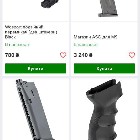
Wosport подвійний
перемикач (два штекери)
Black
Магазин ASG для M9
В наявності
В наявності
780
3 240
₴
₴
Купити
Купити