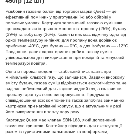
450гр (12 шт)
Різьбовий газовий балон від торгової марки Quest — це
ефективний помічник у приготуванні їжі або обігріві у
польових умовах. Картридж заповнений газовою сумішшю,
що складається із трьох компонентів: пропану (25%), бутану
(39%) та ізобутану (36%). Кожен із них має відмінну одна від
одної температуру кипіння: для пропану вона дорівнює
приблизно -40°C, для бутану — 0°C, а для ізобутану — -12°C.
Поєднання даних характеристик робить газову суміш
універсальною для використання при помірній та мінусовій
температурі повітря.
Одна із переваг моделі — стабільний тиск навіть при
мінімальній кількості газу, що залишився. Завдяки високому
вмісту бутану, газова суміш відрізняється екологічністю та не
виділяє небезпечний для людини чадний газ, а включення
пропану гарантує легке випаровування. Продумане
співвідношення всіх компонентів також запобігає займанню
картриджа при нагріванні корпусу, що є актуальним у разі
його використання в теплу пору року.
Картридж Quest має клапан SBN-188, який доповнений
захисною кришкою. Контейнер підходить для експлуатації
разом із туристичними пальниками та конфорками,