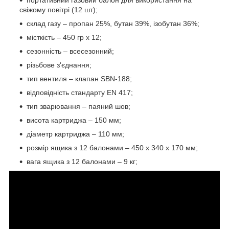
портативний газовий балон для використання на
свіжому повітрі (12 шт);
склад газу – пропан 25%, бутан 39%, ізобутан 36%;
місткість – 450 гр x 12;
сезонність – всесезонний;
різьбове з'єднання;
тип вентиля – клапан SBN-188;
відповідність стандарту EN 417;
тип зварювання – паяний шов;
висота картриджа – 150 мм;
діаметр картриджа – 110 мм;
розмір ящика з 12 балонами – 450 x 340 x 170 мм;
вага ящика з 12 балонами – 9 кг;