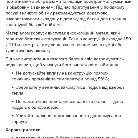
портативними обігрівачами та іншими пристроями, сумісними
із різьбовим з'єднанням. Під час приготування у похідному
посуді великого об’єму рекомендується додатково
використовувати складану підставку під балон для надання
конструкції більшої стійкості.
Матеріалом корпусу виступає високоміцний метал, який
гарантує безпеку експлуатації. Розмір конструкції складає 150
х 110 міліметрів, тому вона вільно вміщається в сумці або
туристичному рюкзаку.
Під час використання газового балона слід дотримуватись
ряду правил, щоб уникнути його випадкового займання:
Не допускайте впливу на конструкцію прямих
сонячних променів та температури понад 50°C;
Зберігайте у вентильованому місці подалі від джерел
тепла;
Не намагайтеся повторно заправляти балон — дана
модель є одноразовою;
Уникайте падіння, проколювання та деформування
корпусу.
Характеристики: