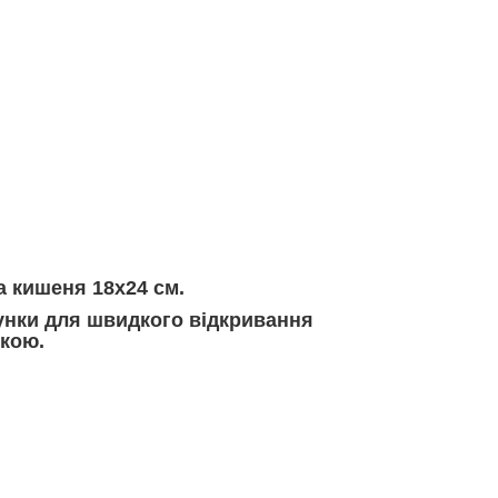
а кишеня 18х24 см.
гунки для швидкого відкривання
укою.