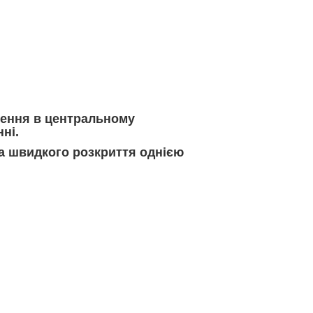
лення в центральному
нні.
а швидкого розкриття однією