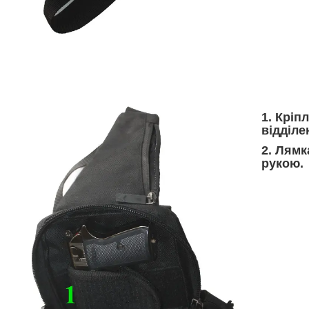
1. Кріп
відділе
2. Лямк
рукою.