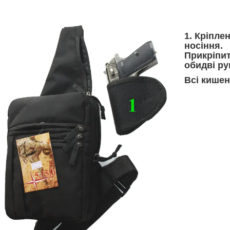
1. Кріпле
носіння.
Прикріпит
обидві ру
Всі кишен