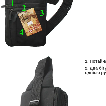
1. Потайн
2. Два бі
однією р