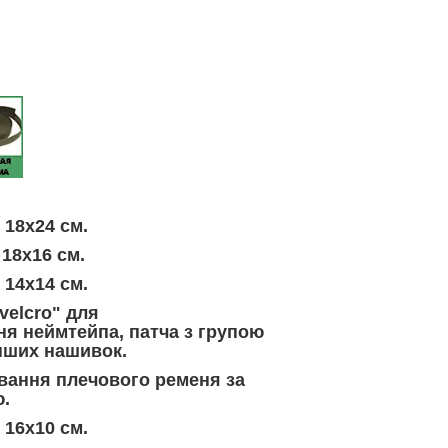
 18х24 см.
 18х16 см.
 14х14 см.
"velcro" для
я неймтейпа, патча з групою
інших нашивок.
вання плечового ременя за
.
 16х10 см.