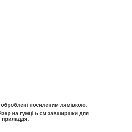
и оброблені посиленим лямівкою.
йзер на гумці 5 см завширшки для
 приладдя.