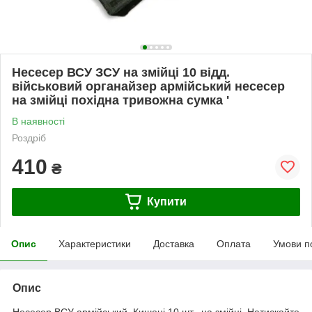
Несесер ВСУ ЗСУ на змійці 10 відд.
військовий органайзер армійський несесер
на змійці похідна тривожна сумка '
В наявності
Роздріб
410
₴
Купити
Опис
Характеристики
Доставка
Оплата
Умови п
Опис
Несесер ВСУ армійський. Кишені 10 шт. -на змійці. Натискайте