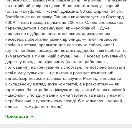
на потрібний колір під ціною. В наявності кольору: -чорний;
-оліва; -камуфляж "піксель". Довжина: 93 см, ширина: 54 см.
Застібається на липучку. Тканина використовується Оксфорд
600Р. Плівка прозора щільністю 200 мкр. Слово «necessaire»
перекладається з французької як «необхідний». Дуже
правильно підібрано, позаяк основним призначенням
несесера є зберігання різних дрібниць: — гігієнічні засоби,
похідна аптечка, предмети для догляду за собою, одяг і
взуття, необхідні аксесуари, деталі гардероба, інші особисті та
вимагаються в тій чи іншій ситуації речі. Несесер актуальний у
дорозі, у поході, на відпочинку (на пляж, риболовлю,
полювання), на тренування в спортзал. Не потрібно пакувати
речі в купу кульочок — це питання розв'яже компактний
органайзер-несесер, швидко та зручно. Розкладні несесери —
у складеному вигляді дуже компактні, а в розкритому — як
гармошка. За потреби зафіксувати, підвісити його як навісний
«шафчик» у поїзді, у ванній кімнаті готелю та навіть у наметі,
перебуваючи в туристичному поході. Є в кольорах: - чорний, -
олива, — камуфляж "піксель".
Приховати