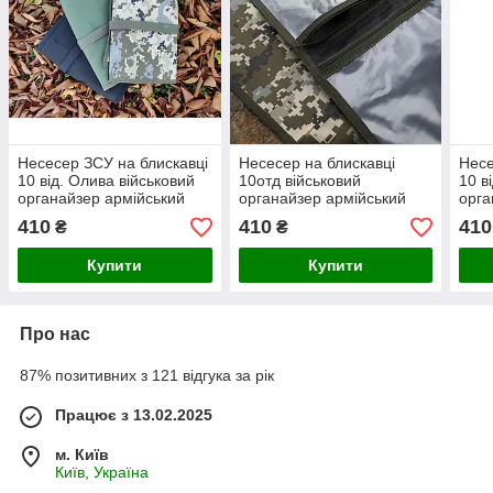
Несесер ЗСУ на блискавці
Несесер на блискавці
Несе
10 від. Олива військовий
10отд військовий
10 в
органайзер армійський
органайзер армійський
орга
несесер на змійці сумка '
несесер ЗСУ на змійці
несе
410
410
410
₴
₴
тривожна сумка
Камуфляж '
Купити
Купити
Про нас
87% позитивних з 121 відгука за рік
Працює з 13.02.2025
м. Київ
Київ, Україна