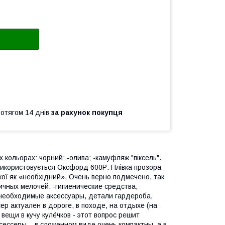
ротягом 14 днів
за рахунок покупця
х кольорах: чорний; -олива; -камуфляж "піксель".
 використовується Оксфорд 600Р. Плівка прозора
ої як «необхідний». Очень верно подмечено, так
чных мелочей: -гигиенические средства,
 необходимые аксессуары, детали гардероба,
р актуален в дороге, в походе, на отдыхе (на
 вещи в кучу кулёчков - этот вопрос решит
ессеры – в сложенном виде очень компактны, а в