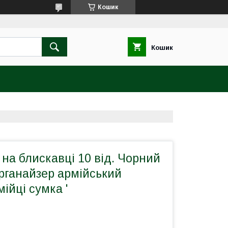
Кошик
Кошик
на блискавці 10 від. Чорний
рганайзер армійський
ійці сумка '