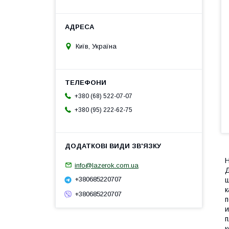
Київ, Україна
+380 (68) 522-07-07
+380 (95) 222-62-75
Н
info@lazerok.com.ua
Д
+380685220707
щ
к
+380685220707
п
и
п
к