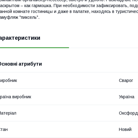
аскрытом – как гармошка. При необходимости зафиксировать, подв
анной комнате гостиницы и даже в палатке, находясь в туристическо
амуфляж "пиксель".
арактеристики
Основні атрибути
иробник
Сварог
раїна виробник
Україна
атеріал
Оксфорд
Стан
Новий