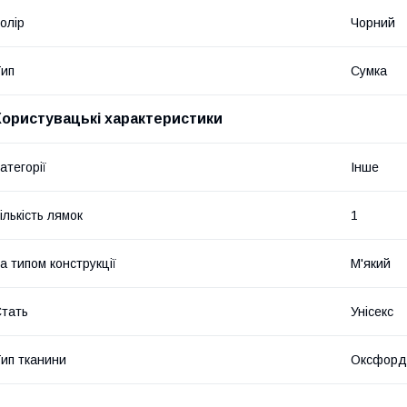
олір
Чорний
ип
Сумка
Користувацькі характеристики
атегорії
Інше
ількість лямок
1
а типом конструкції
М'який
тать
Унісекс
ип тканини
Оксфорд