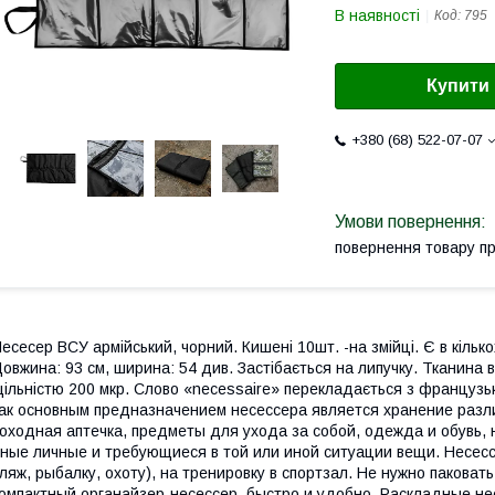
В наявності
Код:
795
Купити
+380 (68) 522-07-07
повернення товару п
есесер ВСУ армійський, чорний. Кишені 10шт. -на змійці. Є в кілько
овжина: 93 см, ширина: 54 див. Застібається на липучку. Тканина
ільністю 200 мкр. Слово «necessaire» перекладається з французьк
ак основным предназначением несессера является хранение разли
оходная аптечка, предметы для ухода за собой, одежда и обувь,
ные личные и требующиеся в той или иной ситуации вещи. Несессе
ляж, рыбалку, охоту), на тренировку в спортзал. Не нужно паковать
омпактный органайзер-несессер, быстро и удобно. Раскладные нес