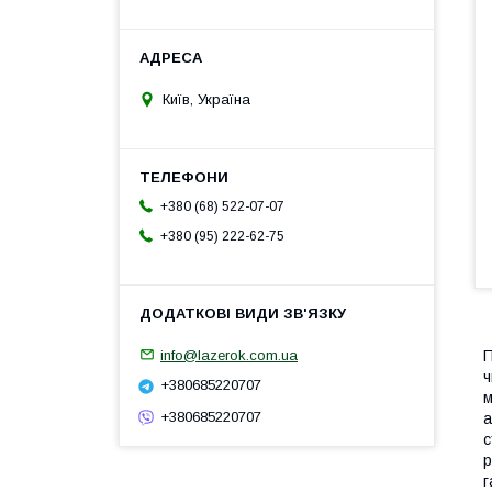
Київ, Україна
+380 (68) 522-07-07
+380 (95) 222-62-75
info@lazerok.com.ua
П
ч
+380685220707
м
+380685220707
а
с
р
г