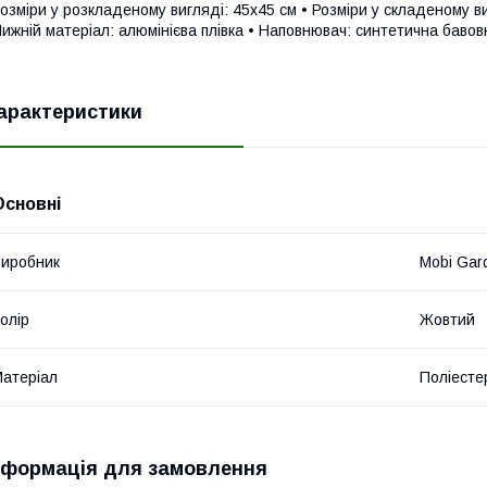
озміри у розкладеному вигляді: 45х45 см • Розміри у складеному ви
ижній матеріал: алюмінієва плівка • Наповнювач: синтетична бавовн
арактеристики
Основні
иробник
Mobi Gar
олір
Жовтий
атеріал
Поліесте
нформація для замовлення