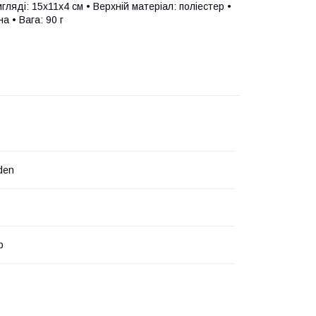
гляді: 15х11х4 см • Верхній матеріал: поліестер •
а • Вага: 90 г
den
р