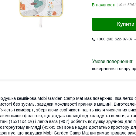
В наявності
Код:
6941
Купити
+380 (68) 522-07-07
повернення товару п
одушка кемпінова Mobi Garden Camp Mat має поверхню, яка легко о
истоті без зусиль, завдяки можливості прання в машині. Виготовле
'якість і комфорт, зберігаючи свої якості навіть після численних ви
люмінієвою фольгою, що додає ізоляції від холоду та вологи, а т
тані (15х11х4 см) і легка вага (90 г) роблять подушку зручною для 
озгорнутому вигляді (45х45 см) вона надає достатньо простору для
арантує, що подушка Mobi Garden Camp Mat витримає тривале викор