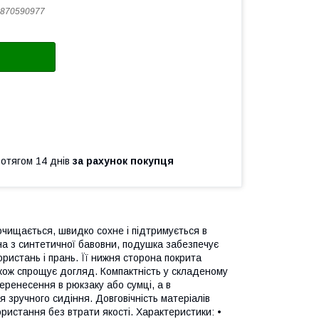
870590977
ротягом 14 днів
за рахунок покупця
чищається, швидко сохне і підтримується в
на з синтетичної бавовни, подушка забезпечує
користань і прань. Її нижня сторона покрита
акож спрощує догляд. Компактність у складеному
перенесення в рюкзаку або сумці, а в
 зручного сидіння. Довговічність матеріалів
истання без втрати якості. Характеристики: •